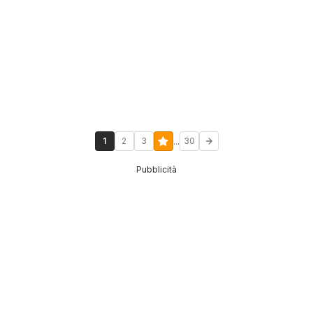
...
1
2
3
30
Pubblicità