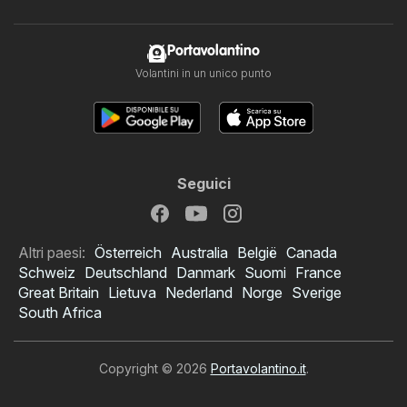
Portavolantino
Volantini in un unico punto
Seguici
Altri paesi:
Österreich
Australia
België
Canada
Schweiz
Deutschland
Danmark
Suomi
France
Great Britain
Lietuva
Nederland
Norge
Sverige
South Africa
Copyright © 2026
Portavolantino.it
.