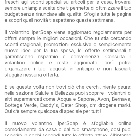
freschi agli sconti speciali su articoli per la casa, troverai
sempre un’ampia scelta che ti permette di ottimizzare il tuo
budget senza rinunciare alla qualità. Sfoglia tutte le pagine
e scopri quali novità ti aspettano questa settimana.
Il volantino IperSoap viene aggiornato regolarmente per
offrirti sempre le migliori occasioni. Che tu stia cercando
sconti stagionali, promozioni esclusive o semplicemente
nuove idee per la tua spesa, le offerte settimanali ti
garantiscono risparmio e convenienza. Consulta il
volantino online e resta aggiornato: così potrai
organizzare i tuoi acquisti in anticipo e non lasciarti
sfuggire nessuna offerta.
E se questa volta non trovi ciò che cerchi, niente paura:
nella sezione Salute e Bellezza puoi scoprire i volantini di
altri supermercati come Acqua e Sapone, Avon, Bernava,
Bottega Verde, Caddy's, Deter Shop, dm drogerie markt.
Qui c’è sempre qualcosa di speciale per tutti!
Il nuovo volantino IperSoap è sfogliabile online
comodamente da casa o dal tuo smartphone, così puoi
scoprire in pochi secondi tutte le offerte attive. All’interno