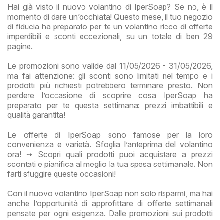
Hai già visto il nuovo volantino di IperSoap? Se no, è il
momento di dare un’occhiata! Questo mese, il tuo negozio
di fiducia ha preparato per te un volantino ricco di offerte
imperdibili e sconti eccezionali, su un totale di ben 29
pagine.
Le promozioni sono valide dal 11/05/2026 - 31/05/2026,
ma fai attenzione: gli sconti sono limitati nel tempo e i
prodotti più richiesti potrebbero terminare presto. Non
perdere l’occasione di scoprire cosa IperSoap ha
preparato per te questa settimana: prezzi imbattibili e
qualità garantita!
Le offerte di IperSoap sono famose per la loro
convenienza e varietà. Sfoglia l’anteprima del volantino
ora! ➙ Scopri quali prodotti puoi acquistare a prezzi
scontati e pianifica al meglio la tua spesa settimanale. Non
farti sfuggire queste occasioni!
Con il nuovo volantino IperSoap non solo risparmi, ma hai
anche l’opportunità di approfittare di offerte settimanali
pensate per ogni esigenza. Dalle promozioni sui prodotti