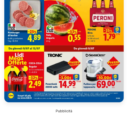
Pubblicità