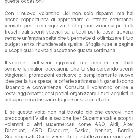
queste occasioni!
Con il nuovo volantino Lidl non solo risparmi, ma hai
anche l’opportunità di approfittare di offerte settimanali
pensate per ogni esigenza. Dalle promozioni sui prodotti
freschi agli sconti speciali su articoli per la casa, troverai
sempre un’ampia scelta che ti permette di ottimizzare il tuo
budget senza rinunciare alla qualità. Sfoglia tutte le pagine
e scopri quali novità ti aspettano questa settimana.
Il volantino Lidl viene aggiornato regolarmente per offrirti
sempre le migliori occasioni. Che tu stia cercando sconti
stagionali, promozioni esclusive o semplicemente nuove
idee per la tua spesa, le offerte settimanali ti garantiscono
risparmio e convenienza. Consulta il volantino online e
resta aggiornato: così potrai organizzare i tuoi acquisti in
anticipo e non lasciarti sfuggire nessuna offerta.
E se questa volta non hai trovato ciò che cercavi, non
preoccuparti! Visita la sezione Iper Supermercati e scopri i
volantini di altri supermercati come A&O, Aldi, Alter
Discount, ARD Discount, Basko, bennet, Borello
Supermercati. Qui troverai offerte adatte a ogni esigenza!