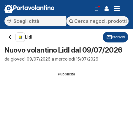
Portavolantino
Lidl
Iscriviti
Nuovo volantino Lidl dal 09/07/2026
da giovedì 09/07/2026 a mercoledì 15/07/2026
Pubblicità