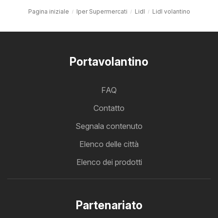
Pagina iniziale
Iper Supermercati
Lidl
Lidl volantino
Portavolantino
FAQ
Contatto
Segnala contenuto
Elenco delle città
Elenco dei prodotti
Partenariato