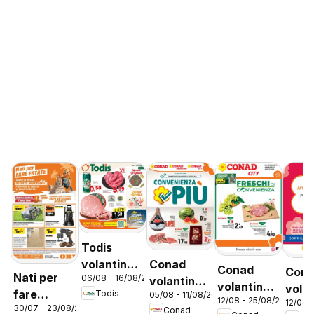
Todis
Conad
volantino
Conad
Con
Nati per
06/08 - 16/08/2026
volantino
Lazio
volantino
vola
fare
Todis
05/08 - 11/08/2026
Convenienza
12/08 - 25/08/2026
City Lazio
12/08 
City 
30/07 - 23/08/2026
estate
Conad