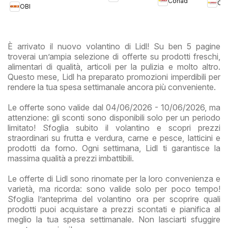
Più Lazio
Conad
Co
Prem
OBI
Lazi
È arrivato il nuovo volantino di Lidl! Su ben 5 pagine
troverai un’ampia selezione di offerte su prodotti freschi,
alimentari di qualità, articoli per la pulizia e molto altro.
Questo mese, Lidl ha preparato promozioni imperdibili per
rendere la tua spesa settimanale ancora più conveniente.
Le offerte sono valide dal 04/06/2026 - 10/06/2026, ma
attenzione: gli sconti sono disponibili solo per un periodo
limitato! Sfoglia subito il volantino e scopri prezzi
straordinari su frutta e verdura, carne e pesce, latticini e
prodotti da forno. Ogni settimana, Lidl ti garantisce la
massima qualità a prezzi imbattibili.
Le offerte di Lidl sono rinomate per la loro convenienza e
varietà, ma ricorda: sono valide solo per poco tempo!
Sfoglia l’anteprima del volantino ora per scoprire quali
prodotti puoi acquistare a prezzi scontati e pianifica al
meglio la tua spesa settimanale. Non lasciarti sfuggire