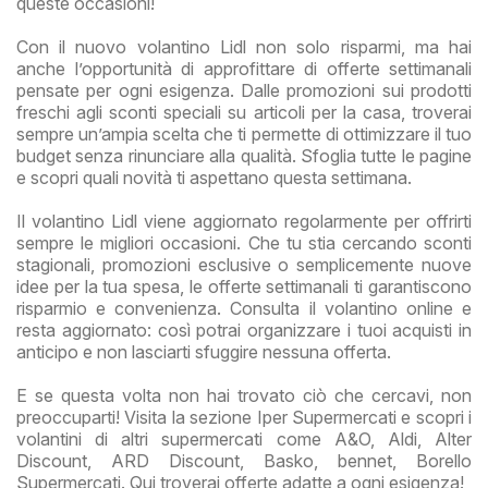
queste occasioni!
Con il nuovo volantino Lidl non solo risparmi, ma hai
anche l’opportunità di approfittare di offerte settimanali
pensate per ogni esigenza. Dalle promozioni sui prodotti
freschi agli sconti speciali su articoli per la casa, troverai
sempre un’ampia scelta che ti permette di ottimizzare il tuo
budget senza rinunciare alla qualità. Sfoglia tutte le pagine
e scopri quali novità ti aspettano questa settimana.
Il volantino Lidl viene aggiornato regolarmente per offrirti
sempre le migliori occasioni. Che tu stia cercando sconti
stagionali, promozioni esclusive o semplicemente nuove
idee per la tua spesa, le offerte settimanali ti garantiscono
risparmio e convenienza. Consulta il volantino online e
resta aggiornato: così potrai organizzare i tuoi acquisti in
anticipo e non lasciarti sfuggire nessuna offerta.
E se questa volta non hai trovato ciò che cercavi, non
preoccuparti! Visita la sezione Iper Supermercati e scopri i
volantini di altri supermercati come A&O, Aldi, Alter
Discount, ARD Discount, Basko, bennet, Borello
Supermercati. Qui troverai offerte adatte a ogni esigenza!