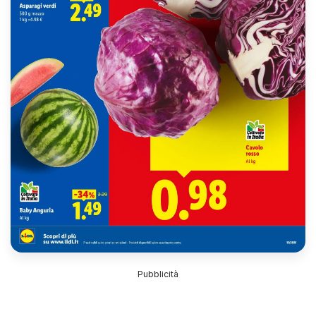
Pubblicità