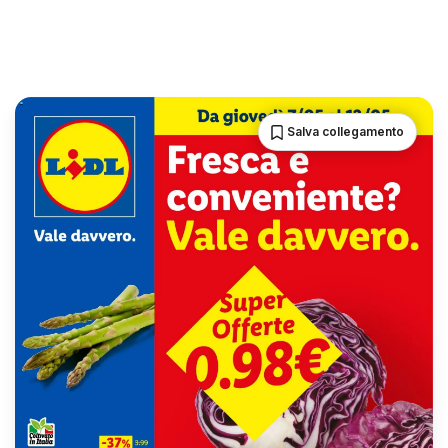
Salva collegamento