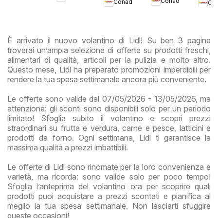
Più Lazio
Conad
Conad
Co
Lazio
Prem
Lazi
È arrivato il nuovo volantino di Lidl! Su ben 3 pagine
troverai un’ampia selezione di offerte su prodotti freschi,
alimentari di qualità, articoli per la pulizia e molto altro.
Questo mese, Lidl ha preparato promozioni imperdibili per
rendere la tua spesa settimanale ancora più conveniente.
Le offerte sono valide dal 07/05/2026 - 13/05/2026, ma
attenzione: gli sconti sono disponibili solo per un periodo
limitato! Sfoglia subito il volantino e scopri prezzi
straordinari su frutta e verdura, carne e pesce, latticini e
prodotti da forno. Ogni settimana, Lidl ti garantisce la
massima qualità a prezzi imbattibili.
Le offerte di Lidl sono rinomate per la loro convenienza e
varietà, ma ricorda: sono valide solo per poco tempo!
Sfoglia l’anteprima del volantino ora per scoprire quali
prodotti puoi acquistare a prezzi scontati e pianifica al
meglio la tua spesa settimanale. Non lasciarti sfuggire
queste occasioni!