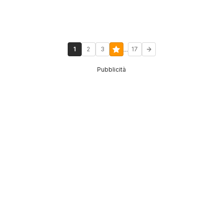
...
1
2
3
17
Pubblicità