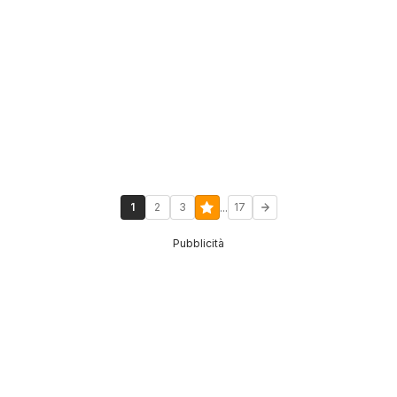
...
1
2
3
17
Pubblicità