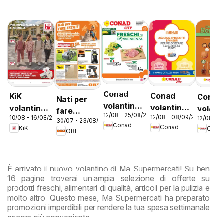
Conad
Conad
KiK
Con
Nati per
volantino
volantino
volantino
vola
fare
12/08 - 25/08/2026
City Lazio
12/08 - 08/09/2026
10/08 - 16/08/2026
City Mi
12/08 
Più
Bene
30/07 - 23/08/2026
estate
Conad
Conad
KiK
Co
Premio
divertimento
Lazi
OBI
Lazio
a scuola
È arrivato il nuovo volantino di Ma Supermercati! Su ben
16 pagine troverai un’ampia selezione di offerte su
prodotti freschi, alimentari di qualità, articoli per la pulizia e
molto altro. Questo mese, Ma Supermercati ha preparato
promozioni imperdibili per rendere la tua spesa settimanale