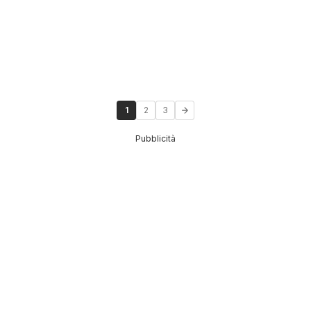
1
2
3
Pubblicità