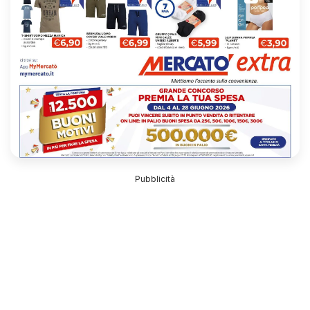
Pubblicità