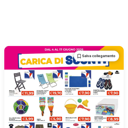
Salva collegamento