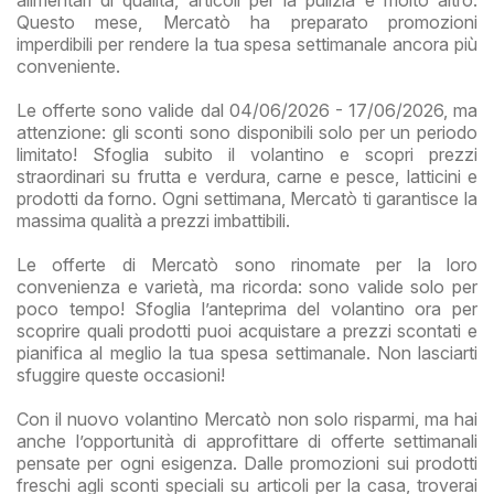
alimentari di qualità, articoli per la pulizia e molto altro.
Questo mese, Mercatò ha preparato promozioni
imperdibili per rendere la tua spesa settimanale ancora più
conveniente.
Le offerte sono valide dal 04/06/2026 - 17/06/2026, ma
attenzione: gli sconti sono disponibili solo per un periodo
limitato! Sfoglia subito il volantino e scopri prezzi
straordinari su frutta e verdura, carne e pesce, latticini e
prodotti da forno. Ogni settimana, Mercatò ti garantisce la
massima qualità a prezzi imbattibili.
Le offerte di Mercatò sono rinomate per la loro
convenienza e varietà, ma ricorda: sono valide solo per
poco tempo! Sfoglia l’anteprima del volantino ora per
scoprire quali prodotti puoi acquistare a prezzi scontati e
pianifica al meglio la tua spesa settimanale. Non lasciarti
sfuggire queste occasioni!
Con il nuovo volantino Mercatò non solo risparmi, ma hai
anche l’opportunità di approfittare di offerte settimanali
pensate per ogni esigenza. Dalle promozioni sui prodotti
freschi agli sconti speciali su articoli per la casa, troverai