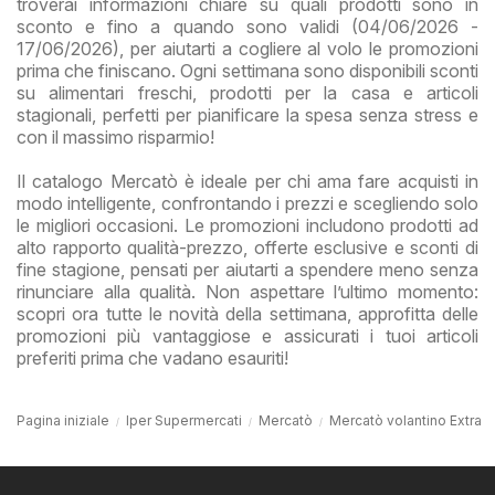
troverai informazioni chiare su quali prodotti sono in
sconto e fino a quando sono validi (04/06/2026 -
17/06/2026), per aiutarti a cogliere al volo le promozioni
prima che finiscano. Ogni settimana sono disponibili sconti
su alimentari freschi, prodotti per la casa e articoli
stagionali, perfetti per pianificare la spesa senza stress e
con il massimo risparmio!
Il catalogo Mercatò è ideale per chi ama fare acquisti in
modo intelligente, confrontando i prezzi e scegliendo solo
le migliori occasioni. Le promozioni includono prodotti ad
alto rapporto qualità-prezzo, offerte esclusive e sconti di
fine stagione, pensati per aiutarti a spendere meno senza
rinunciare alla qualità. Non aspettare l’ultimo momento:
scopri ora tutte le novità della settimana, approfitta delle
promozioni più vantaggiose e assicurati i tuoi articoli
preferiti prima che vadano esauriti!
Pagina iniziale
Iper Supermercati
Mercatò
Mercatò volantino Extra