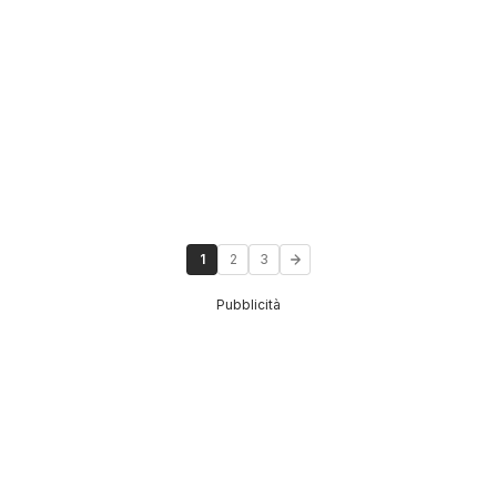
1
2
3
Pubblicità