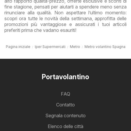
alto rapporto qualità-prezzo, offerte esclusive e sconti di
fine stagione, pensati per aiutarti a spendere meno senza
rinunciare alla qualità. Non aspettare l’ultimo momento:
scopri ora tutte le novità della settimana, approfitta delle
promozioni più vantaggiose e assicurati i tuoi articoli
preferiti prima che vadano esauriti!
Pagina iniziale
Iper Supermercati
Metro
Metro volantino Spagna
Portavolantino
FAQ
Contatto
Segnala contenuto
Elenco delle città