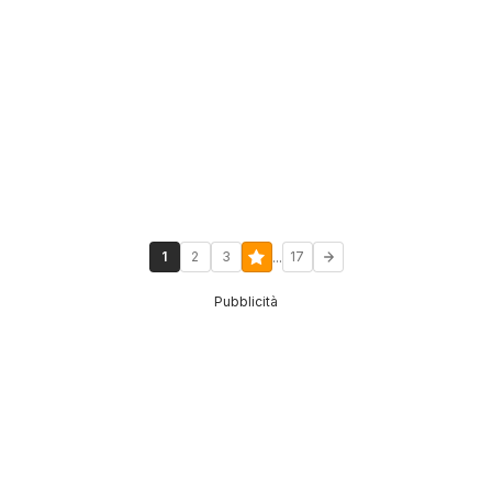
...
1
2
3
17
Pubblicità