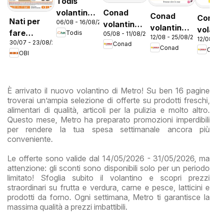
Todis
Conad
volantino
Conad
Con
Nati per
06/08 - 16/08/2026
volantino
Lazio
volantino
vola
fare
Todis
05/08 - 11/08/2026
Convenienza
12/08 - 25/08/2026
City Lazio
12/08 
City 
30/07 - 23/08/2026
estate
Conad
Più Lazio
Conad
Co
Prem
OBI
Lazi
È arrivato il nuovo volantino di Metro! Su ben 16 pagine
troverai un’ampia selezione di offerte su prodotti freschi,
alimentari di qualità, articoli per la pulizia e molto altro.
Questo mese, Metro ha preparato promozioni imperdibili
per rendere la tua spesa settimanale ancora più
conveniente.
Le offerte sono valide dal 14/05/2026 - 31/05/2026, ma
attenzione: gli sconti sono disponibili solo per un periodo
limitato! Sfoglia subito il volantino e scopri prezzi
straordinari su frutta e verdura, carne e pesce, latticini e
prodotti da forno. Ogni settimana, Metro ti garantisce la
massima qualità a prezzi imbattibili.