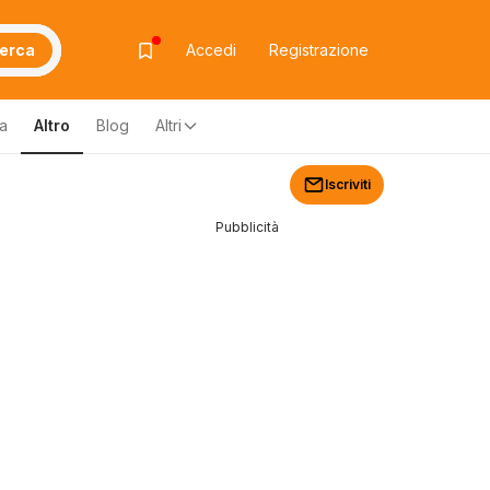
erca
Accedi
Registrazione
za
Altro
Blog
Altri
Iscriviti
Pubblicità