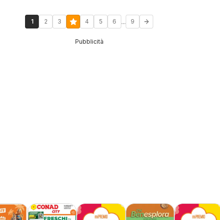
...
1
2
3
4
5
6
9
Pubblicità