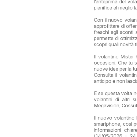
l’anteprima del vol
pianifica al meglio 
Con il nuovo volant
approfittare di offe
freschi agli sconti 
permette di ottimizz
scopri quali novità 
Il volantino Mister
occasioni. Che tu s
nuove idee per la tu
Consulta il volanti
anticipo e non lasci
E se questa volta no
volantini di altri
Megavision, Cossuto,
Il nuovo volantino
smartphone, così puo
informazioni chia
(14/05/2026 - 24/