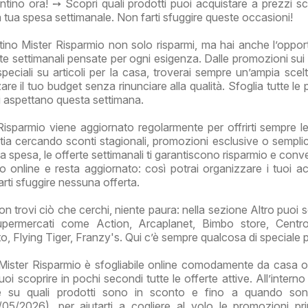
antino ora! ➙ Scopri quali prodotti puoi acquistare a prezzi sc
la tua spesa settimanale. Non farti sfuggire queste occasioni!
ino Mister Risparmio non solo risparmi, ma hai anche l’opport
rte settimanali pensate per ogni esigenza. Dalle promozioni sui 
speciali su articoli per la casa, troverai sempre un’ampia scelt
are il tuo budget senza rinunciare alla qualità. Sfoglia tutte le
ti aspettano questa settimana.
 Risparmio viene aggiornato regolarmente per offrirti sempre le 
tia cercando sconti stagionali, promozioni esclusive o sempl
a spesa, le offerte settimanali ti garantiscono risparmio e conv
no online e resta aggiornato: così potrai organizzare i tuoi acq
arti sfuggire nessuna offerta.
n trovi ciò che cerchi, niente paura: nella sezione Altro puoi s
 supermercati come Action, Arcaplanet, Bimbo store, Centr
 Flying Tiger, Franzy's. Qui c’è sempre qualcosa di speciale pe
 Mister Risparmio è sfogliabile online comodamente da casa o
i scoprire in pochi secondi tutte le offerte attive. All’interno
re su quali prodotti sono in sconto e fino a quando sono
05/2026), per aiutarti a cogliere al volo le promozioni p