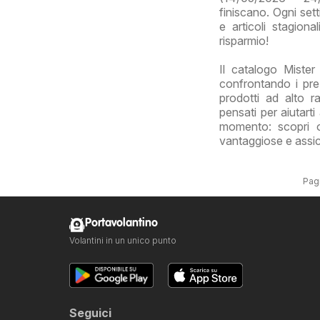
finiscano. Ogni sett
e articoli stagion
risparmio!
Il catalogo Mister
confrontando i pre
prodotti ad alto r
pensati per aiutart
momento: scopri or
vantaggiose e assicur
Pagi
Portavolantino
Volantini in un unico punto
Seguici