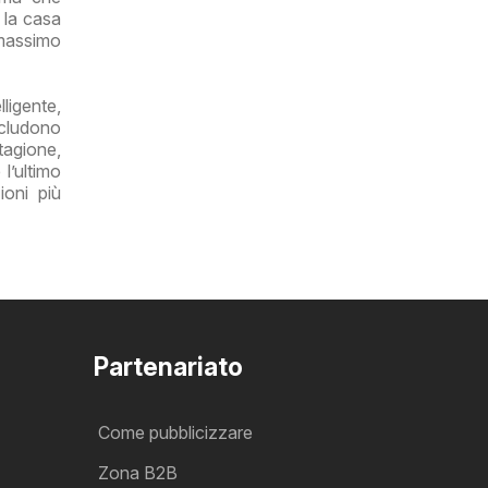
r la casa
 massimo
ligente,
ncludono
tagione,
l’ultimo
ioni più
Partenariato
Come pubblicizzare
Zona B2B