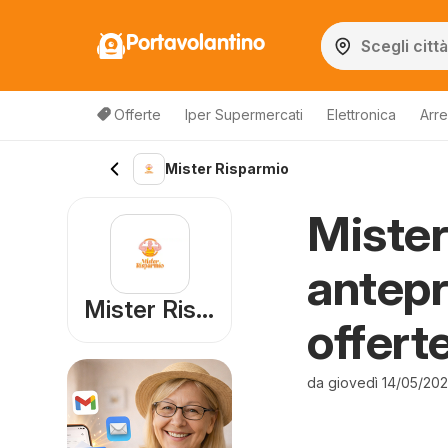
Portavolantino
Offerte
Iper Supermercati
Elettronica
Arre
Mister Risparmio
Mister
antepr
Mister Risparmio
offert
da giovedì 14/05/20