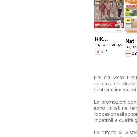
KiK
Nati
10/08 - 16/08/2026
volantino
30/07
fare
KiK
Più
OB
divertimento
a scuola
Hai già visto il 
un’occhiata! Questo
di offerte imperdibil
Le promozioni sono
sono limitati nel t
l’occasione di scop
imbattibili e qualità 
Le offerte di Mist