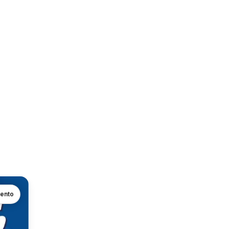
mento