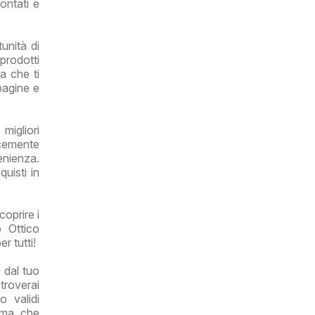
ontati e
unità di
prodotti
a che ti
 pagine e
migliori
icemente
enienza.
uisti in
coprire i
o Ottico
r tutti!
 dal tuo
 troverai
 validi
rima che