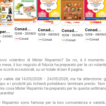
Conad
Conad
Conad
Conad
 per
12/08 - 25/08/2026
volantino
12/08 - 08/09/
12/08 - 08/09/2026
volantino
volantino
12/08 - 25/08/2026
volantino
 - 23/08/2026
 estate
Conad
Conad
Conad
City Lazio
Conad
Mi Premio
City Mi
Benesplora
I
Lazio
Premio
Lazio
Lazio
nuovo volantino di Mister Risparmio? Se no, è il momento
 mese, il tuo negozio di fiducia ha preparato per te un volanti
i e sconti eccezionali, su un totale di ben 8 pagine.
 valide dal 14/05/2026 - 24/05/2026, ma fai attenzione: gl
empo e i prodotti più richiesti potrebbero terminare presto. Non
rire cosa Mister Risparmio ha preparato per te questa settimana
garantita!
er Risparmio sono famose per la loro convenienza e varietà.