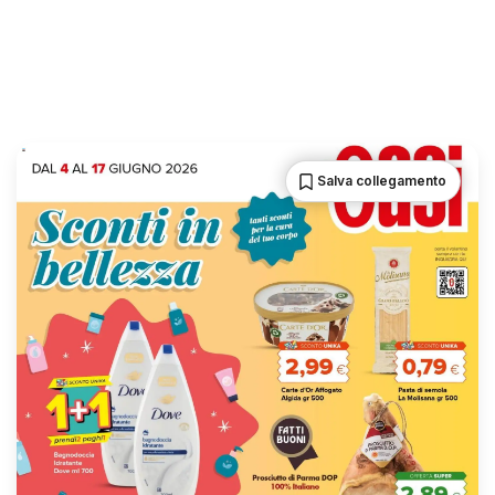
Salva collegamento