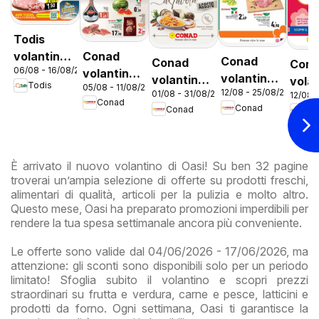
Todis
Conad
volantino
Conad
Conad
Con
06/08 - 16/08/2026
volantino
Lazio
volantino
volantino
vola
Todis
05/08 - 11/08/2026
Convenienza
12/08 - 25/08/2026
01/08 - 31/08/2026
City Lazio
12/08 
Un Mese in
City 
Conad
Più Lazio
Conad
Conad
Co
Lazio
Prem
Lazi
È arrivato il nuovo volantino di Oasi! Su ben 32 pagine
troverai un’ampia selezione di offerte su prodotti freschi,
alimentari di qualità, articoli per la pulizia e molto altro.
Questo mese, Oasi ha preparato promozioni imperdibili per
rendere la tua spesa settimanale ancora più conveniente.
Le offerte sono valide dal 04/06/2026 - 17/06/2026, ma
attenzione: gli sconti sono disponibili solo per un periodo
limitato! Sfoglia subito il volantino e scopri prezzi
straordinari su frutta e verdura, carne e pesce, latticini e
prodotti da forno. Ogni settimana, Oasi ti garantisce la