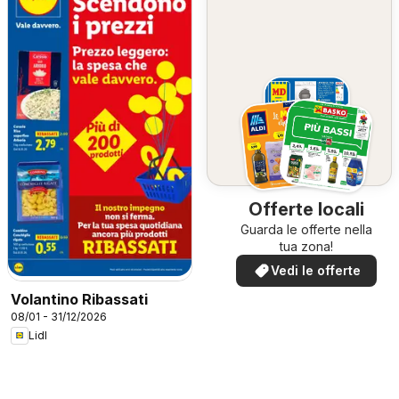
Offerte locali
Guarda le offerte nella
tua zona!
Vedi le offerte
Volantino Ribassati
08/01 - 31/12/2026
Lidl