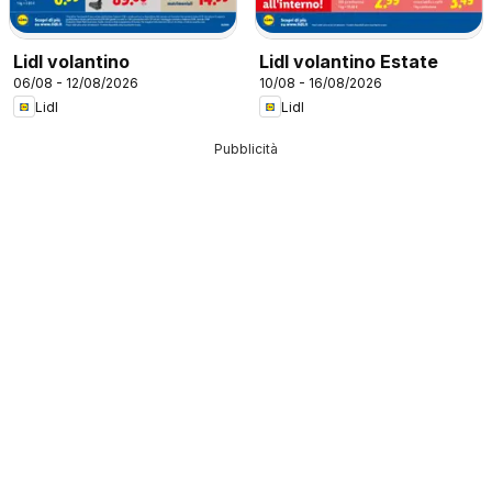
Lidl volantino
Lidl volantino Estate
06/08 - 12/08/2026
10/08 - 16/08/2026
Lidl
Lidl
Pubblicità