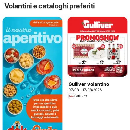
Volantini e cataloghi preferiti
Gulliver volantino
07/08 - 17/08/2026
Gulliver