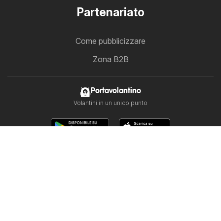
Partenariato
Come pubblicizzare
Zona B2B
Portavolantino
Volantini in un unico punto
Seguici
Altri paesi:
Österreich
Australia
België
Canada
Schweiz
Deutschland
Danmark
Suomi
France