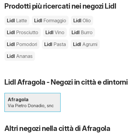
Prodotti più ricercati nei negozi Lidl
Lidl
Latte
Lidl
Formaggio
Lidl
Olio
Lidl
Prosciutto
Lidl
Vino
Lidl
Burro
Lidl
Pomodori
Lidl
Pasta
Lidl
Agrumi
Lidl
Ananas
Lidl Afragola - Negozi in città e dintorni
Afragola
Via Pietro Donadio, snc
Altri negozi nella città di Afragola