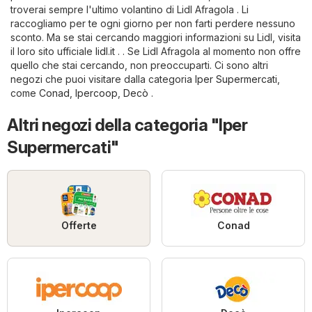
troverai sempre l'ultimo volantino di Lidl Afragola . Li
raccogliamo per te ogni giorno per non farti perdere nessuno
sconto. Ma se stai cercando maggiori informazioni su Lidl, visita
il loro sito ufficiale
lidl.it
. . Se Lidl Afragola al momento non offre
quello che stai cercando, non preoccuparti. Ci sono altri
negozi che puoi visitare dalla categoria
Iper Supermercati
,
come
Conad
,
Ipercoop
,
Decò
.
Altri negozi della categoria "Iper
Supermercati"
Offerte
Conad