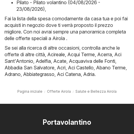
Pilato - Pilato volantino (04/08/2026 -
23/08/2026)
,
Fai la lista della spesa comodamente da casa tua e poi fai
acquisti in negozio dove ti verrà proposto il prezzo
migliore. Con noi avrai sempre una panoramica completa
delle offerte speciali a Airola .
Se sei alla ricerca di altre occasioni, controlla anche le
offerte di altre città,
Acireale
,
Acqui Terme
,
Acerra
,
Aci
Sant'Antonio
,
Adelfia
,
Acate
,
Acquaviva delle Fonti
,
Abbadia San Salvatore
,
Acri
,
Aci Castello
,
Abano Terme
,
Adrano
,
Abbiategrasso
,
Aci Catena
,
Adria
.
Pagina iniziale
Offerte Airola
Salute e Bellezza Airola
Portavolantino