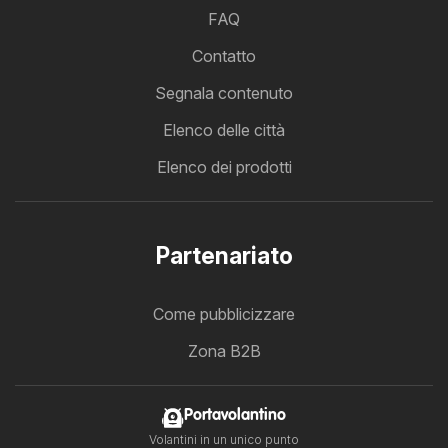
FAQ
Contatto
Segnala contenuto
Elenco delle città
Elenco dei prodotti
Partenariato
Come pubblicizzare
Zona B2B
Portavolantino
Volantini in un unico punto