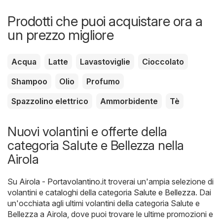
Prodotti che puoi acquistare ora a
un prezzo migliore
Acqua
Latte
Lavastoviglie
Cioccolato
Shampoo
Olio
Profumo
Spazzolino elettrico
Ammorbidente
Tè
Nuovi volantini e offerte della
categoria Salute e Bellezza nella
Airola
Su
Airola - Portavolantino.it
troverai un'ampia selezione di
volantini e cataloghi della categoria
Salute e Bellezza
. Dai
un'occhiata agli ultimi volantini della categoria Salute e
Bellezza a Airola, dove puoi trovare le ultime promozioni e