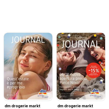
dm drogerie markt
dm drogerie markt