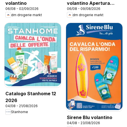
volantino
volantino Apertura
06/08 - 02/09/2026
06/08 - 09/08/2026
Castenaso
dm drogerie markt
dm drogerie markt
Catalogo Stanhome 12
2026
04/08 - 21/08/2026
Stanhome
Sirene Blu volantino
04/08 - 23/08/2026