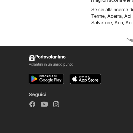
i migliori sconti e l
Se sei alla ricerca d
Terme
,
Acerra
,
Aci
Salvatore
,
Acri
,
Aci
Pag
Portavolantino
Volantini in un unico punto
Seguici