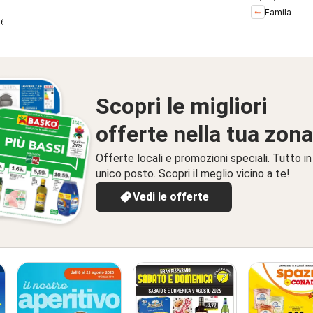
Grandi Ma
Famila
Alleati in 
26
Scopri le migliori
offerte nella tua zona
Offerte locali e promozioni speciali. Tutto in
unico posto. Scopri il meglio vicino a te!
Vedi le offerte