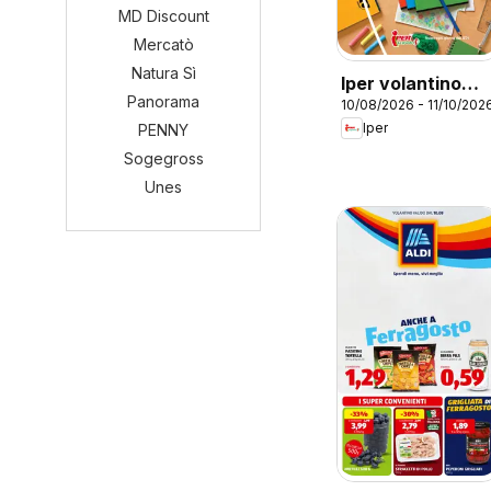
MD Discount
Mercatò
Natura Sì
Iper volantino
Panorama
10/08/2026 - 11/10/202
Pronti, scuola,
Iper
PENNY
viaaa
Sogegross
Unes