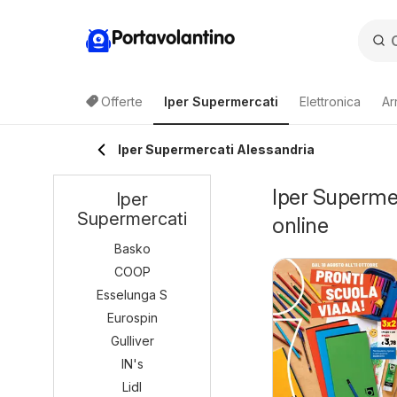
Portavolantino
Offerte
Iper Supermercati
Elettronica
Ar
Iper Supermercati Alessandria
Iper Supermer
Iper
Supermercati
online
Basko
COOP
Esselunga S
Eurospin
Gulliver
IN's
Lidl