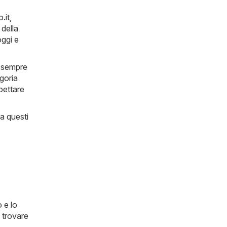
.it
,
 della
oggi e
a sempre
egoria
spettare
 a questi
 e lo
 trovare