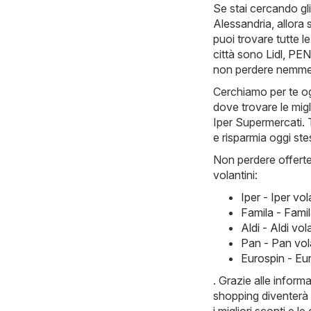
Se stai cercando gli
Alessandria, allora 
puoi trovare tutte l
città sono
Lidl
,
PEN
non perdere nemme
Cerchiamo per te og
dove trovare le migl
Iper Supermercati. T
e risparmia oggi ste
Non perdere offerte 
volantini:
Iper - Iper vo
Famila - Fami
Aldi - Aldi v
Pan - Pan vol
Eurospin - Eu
. Grazie alle infor
shopping diventerà 