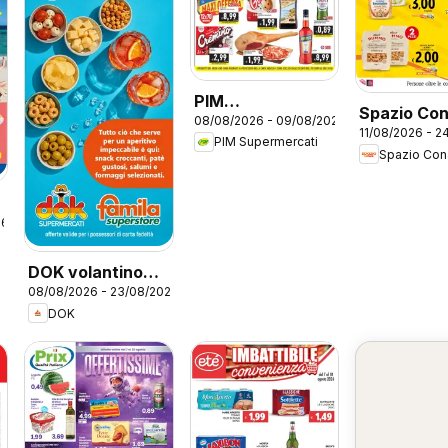
PIM
Spazio Co
08/08/2026 - 09/08/2026
Supermercati
11/08/2026 - 2
volantino
PIM Supermercati
volantino
Spazio Con
Weekend
26
DOK volantino
08/08/2026 - 23/08/2026
Aperitivo
DOK