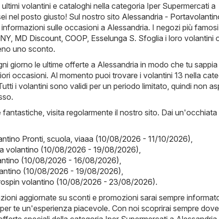
 ultimi volantini e cataloghi nella categoria Iper Supermercati a
sei nel posto giusto! Sul nostro sito
Alessandria - Portavolantino
e informazioni sulle occasioni a Alessandria. I negozi più famosi
NY
,
MD Discount
,
COOP
,
Esselunga S
. Sfoglia i loro volantini 
no uno sconto.
ni giorno le ultime offerte a Alessandria in modo che tu sappi
iori occasioni. Al momento puoi trovare i volantini 13 nella cat
utti i volantini sono validi per un periodo limitato, quindi non a
sso.
fantastiche, visita regolarmente il nostro sito. Dai un'occhiata
lantino Pronti, scuola, viaaa (10/08/2026 - 11/10/2026)
,
la volantino (10/08/2026 - 19/08/2026)
,
olantino (10/08/2026 - 16/08/2026)
,
antino (10/08/2026 - 19/08/2026)
,
rospin volantino (10/08/2026 - 23/08/2026)
.
mazioni aggiornate su sconti e promozioni sarai sempre informato
per te un'esperienza piacevole. Con noi scoprirai sempre dove