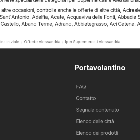
e offerte speciali della categoria Iper Supermercati a Alessandria.
i altre occasioni, controlla anche le offerte di altre città,
Acireal
 Sant'Antonio
,
Adelfia
,
Acate
,
Acquaviva delle Fonti
,
Abbadia 
 Castello
,
Abano Terme
,
Adrano
,
Abbiategrasso
,
Aci Catena
,
A
ina iniziale
Offerte Alessandria
Iper Supermercati Alessandria
Portavolantino
FAQ
Contatto
Segnala contenuto
Elenco delle città
Elenco dei prodotti