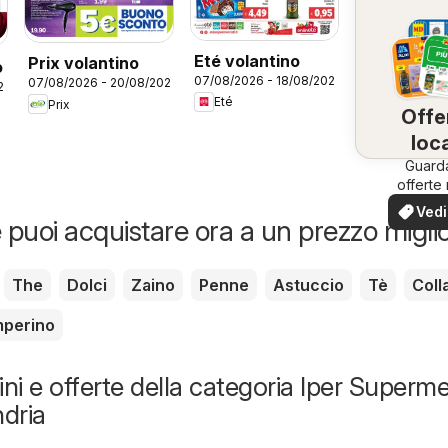
Eté volantino
Prix volantino
o
07/08/2026 - 18/08/2026
07/08/2026 - 20/08/2026
26
Eté
Prix
Offe
loca
Guard
offerte 
tua zo
Vedi
 puoi acquistare ora a un prezzo migli
offe
The
Dolci
Zaino
Penne
Astuccio
Tè
Coll
perino
ni e offerte della categoria Iper Superme
ndria