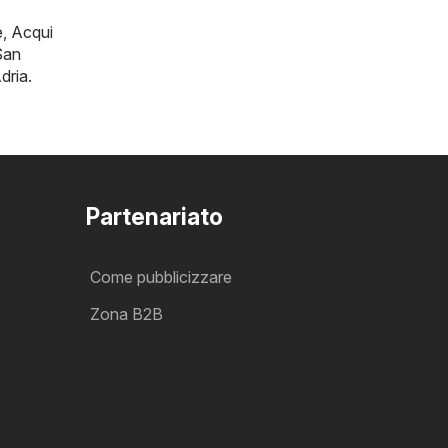
e
,
Acqui
San
dria
.
Partenariato
Come pubblicizzare
Zona B2B