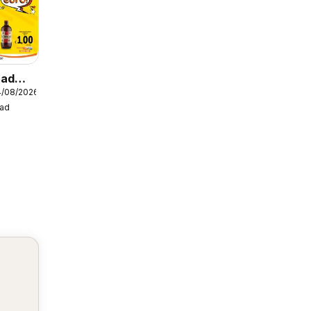
nad
4/08/2026
ad