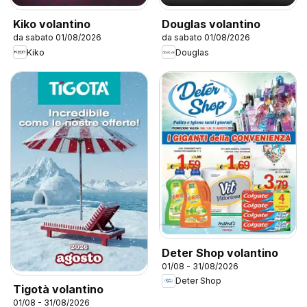
Kiko volantino
Douglas volantino
da sabato 01/08/2026
da sabato 01/08/2026
Kiko
Douglas
Deter Shop volantino
01/08 - 31/08/2026
Deter Shop
Tigotà volantino
01/08 - 31/08/2026