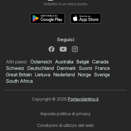
Volantini in un unico punto
Seguici
Altri paesi:
Österreich
Australia
België
Canada
Schweiz
Deutschland
Danmark
Suomi
France
Great Britain
Lietuva
Nederland
Norge
Sverige
South Africa
Copyright © 2026
Portavolantino.it
.
Imposta politica di privacy
Condizioni di utilizzo del web