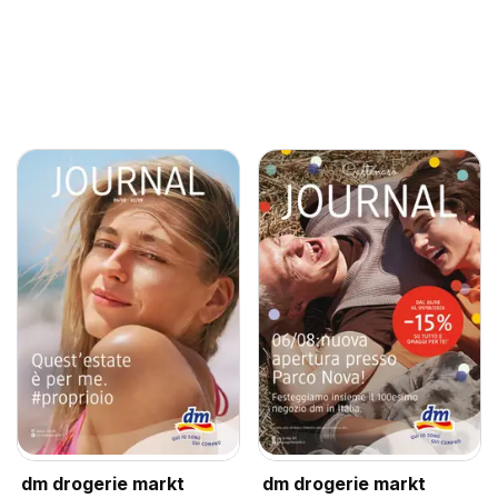
dm drogerie markt
dm drogerie markt