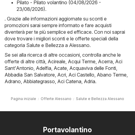
Pilato - Pilato volantino (04/08/2026 -
23/08/2026)
.
. Grazie alle informazioni aggiornate su sconti e
promozioni sarai sempre informato e fare acquisti
diventerà per te più semplice ed efficace. Con noi saprai
dove trovare i migliori sconti e le offerte speciali della
categoria Salute e Bellezza a Alessano.
Se sei alla ricerca di altre occasioni, controlla anche le
offerte di altre città,
Acireale
,
Acqui Terme
,
Acerra
,
Aci
Sant'Antonio
,
Adelfia
,
Acate
,
Acquaviva delle Fonti
,
Abbadia San Salvatore
,
Acri
,
Aci Castello
,
Abano Terme
,
Adrano
,
Abbiategrasso
,
Aci Catena
,
Adria
.
Pagina iniziale
Offerte Alessano
Salute e Bellezza Alessano
Portavolantino