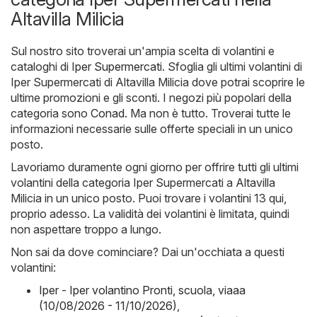
Altavilla Milicia
Sul nostro sito troverai un'ampia scelta di volantini e
cataloghi di
Iper Supermercati
. Sfoglia gli ultimi volantini di
Iper Supermercati di Altavilla Milicia dove potrai scoprire le
ultime promozioni e gli sconti. I negozi più popolari della
categoria sono
Conad
. Ma non è tutto. Troverai tutte le
informazioni necessarie sulle offerte speciali in un unico
posto.
Lavoriamo duramente ogni giorno per offrire tutti gli ultimi
volantini della categoria Iper Supermercati a Altavilla
Milicia in un unico posto. Puoi trovare i volantini 13 qui,
proprio adesso. La validità dei volantini è limitata, quindi
non aspettare troppo a lungo.
Non sai da dove cominciare? Dai un'occhiata a questi
volantini:
Iper - Iper volantino Pronti, scuola, viaaa
(10/08/2026 - 11/10/2026)
,