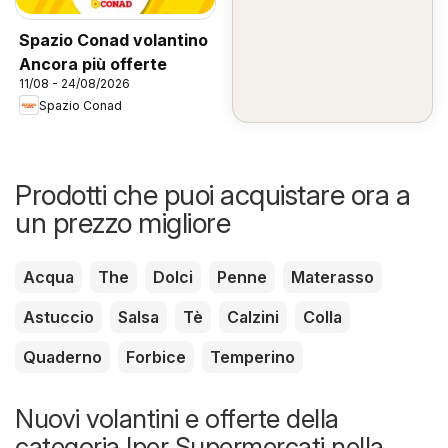
Spazio Conad volantino
Ancora più offerte
11/08 - 24/08/2026
Spazio Conad
Prodotti che puoi acquistare ora a
un prezzo migliore
Acqua
The
Dolci
Penne
Materasso
Astuccio
Salsa
Tè
Calzini
Colla
Quaderno
Forbice
Temperino
Nuovi volantini e offerte della
categoria Iper Supermercati nella