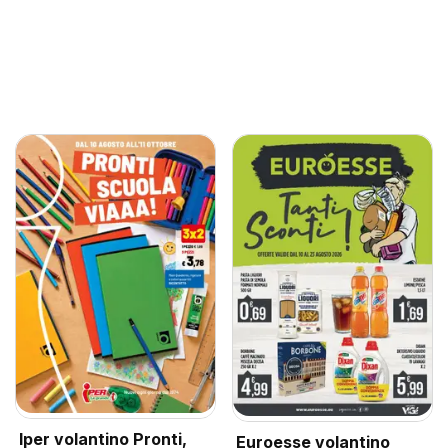
Iper volantino Pronti,
Euroesse volantino