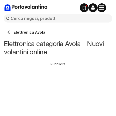
Portavolantino
Elettronica Avola
Elettronica categoria Avola - Nuovi
volantini online
Pubblicità