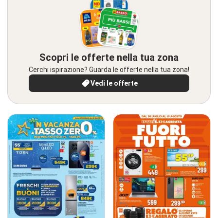
Scopri le offerte nella tua zona
Cerchi ispirazione? Guarda le offerte nella tua zona!
Vedi le offerte