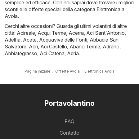
semplice ed efficace. Con noi saprai dove trovare i migliori
sconti e le offerte speciali della categoria Elettronica a
Avola.
Cerchi altre occasioni? Guarda gli ultimi volantini di altre
città:
Acireale
,
Acqui Terme
,
Acerra
,
Aci Sant'Antonio
,
Adelfia
,
Acate
,
Acquaviva delle Fonti
,
Abbadia San
Salvatore
,
Acri
,
Aci Castello
,
Abano Terme
,
Adrano
,
Abbiategrasso
,
Aci Catena
,
Adria
.
Pagina iniziale
Offerte Avola
Elettronica Avola
Portavolantino
FAQ
Contatto