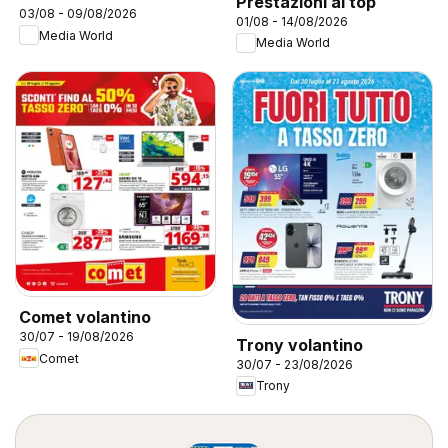
Prestazioni al top
03/08 - 09/08/2026
01/08 - 14/08/2026
Media World
Media World
Comet volantino
30/07 - 19/08/2026
Trony volantino
Comet
30/07 - 23/08/2026
Trony