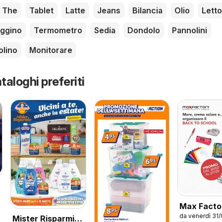
The
Tablet
Latte
Jeans
Bilancia
Olio
Letto
ggino
Termometro
Sedia
Dondolo
Pannolini
olino
Monitorare
taloghi preferiti
6
Max Facto
da venerdì 31
volantino
Mister Risparmio