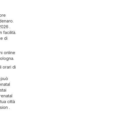
mpre
denaro.
2026 .
facilità.
te di
ni online
Bologna.
 orari di
l può
enatal
stai
renatal
tua città
sion
.