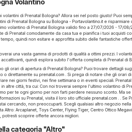
ogna Volantino
mi volantini di Prenatal Bologna? Allora sei nel posto giusto! Puoi se
antini di Prenatal Bologna su
Bologna - Portavolantino.it
e risparmiare 
ltimo volantino di Prenatal Bologna valido fino a 27/07/2026 - 17/08/
rte di Prenatal comodamente da casa tua e pianifica i tuoi acquisti con 
el tempo, quindi non esitare e approfitta subito delle fantastiche offer
verai una vasta gamma di prodotti di qualità a ottimi prezzi. I volanti
 accattivanti, quindi esplora subito l'offerta completa di Prenatal di 
 gli orari di apertura di Prenatal Bologna? Puoi trovare dettagli sugli
ito o direttamente su
prenatal.com
. Si prega di notare che gli orari di
re nei giorni festivi, nei fine settimana o in eventi speciali. Prenata
n altre città, tra cui: Con noi troverai sempre l'ultimo volantino di Pr
amo per te ogni giorno per non farti perdere nessuno sconto. Ma se 
rmazioni su Prenatal, visita il loro sito ufficiale
prenatal.com
. . Se P
stai cercando, non preoccuparti. Scegli qualsiasi altro negozio nella 
ata
Altro
:
Arcaplanet
,
Toys Center
,
Flying Tiger
,
Centro Ottico Megavi
i, potresti scoprire offerte ancora migliori.
ella categoria "Altro"