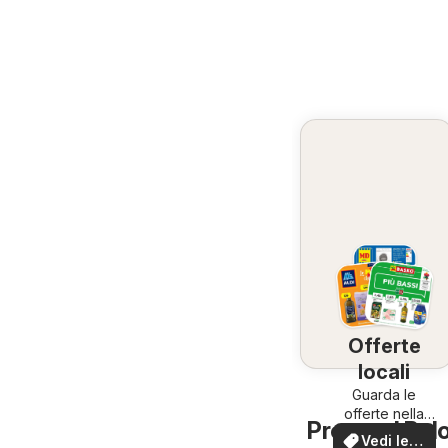
Offerte
locali
Guarda le
offerte nella
Prenatal Bolo
tua zona!
Vedi le