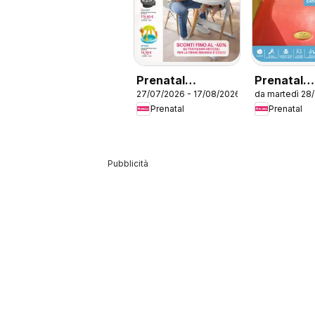
Prenatal
Prenatal
27/07/2026 - 17/08/2026
da martedì 28
volantino
volantino
Prenatal
Prenatal
Pubblicità