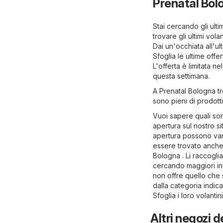
Prenatal Bol
Stai cercando gli ulti
trovare gli ultimi vol
Dai un'occhiata all'u
Sfoglia le ultime offe
L'offerta è limitata n
questa settimana.
A Prenatal Bologna tro
sono pieni di prodotti
Vuoi sapere quali sono
apertura sul nostro s
apertura possono varia
essere trovato anche i
Bologna . Li raccogli
cercando maggiori info
non offre quello che 
dalla categoria indic
Sfoglia i loro volantin
Altri negozi d