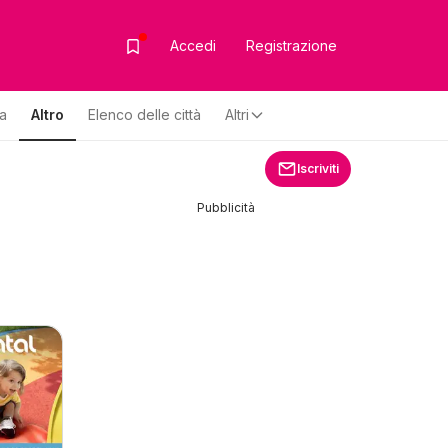
Accedi
Registrazione
za
Altro
Elenco delle città
Altri
Iscriviti
Pubblicità