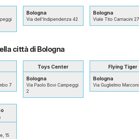
Bologna
Bologna
mpeggi
Via dell'Indipendenza 42
Viale Tito Carnacini 2
ella città di Bologna
t
Toys Center
Flying Tiger
Bologna
Bologna
ombo 7
Via Paolo Bovi Campeggi
Via Guglielmo Marconi
2
co
n
e, 15