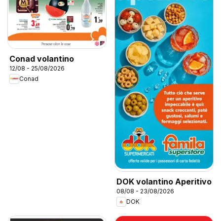
Conad volantino
12/08 - 25/08/2026
Conad
DOK volantino Aperitivo
08/08 - 23/08/2026
DOK