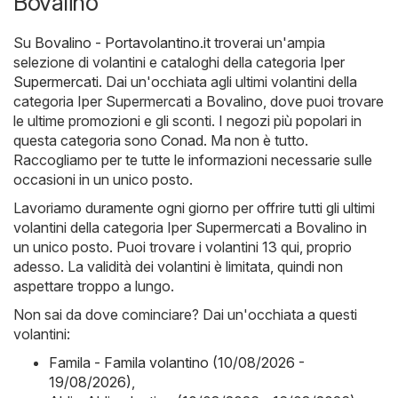
Bovalino
Su
Bovalino - Portavolantino.it
troverai un'ampia
selezione di volantini e cataloghi della categoria
Iper
Supermercati
. Dai un'occhiata agli ultimi volantini della
categoria Iper Supermercati a Bovalino, dove puoi trovare
le ultime promozioni e gli sconti. I negozi più popolari in
questa categoria sono
Conad
. Ma non è tutto.
Raccogliamo per te tutte le informazioni necessarie sulle
occasioni in un unico posto.
Lavoriamo duramente ogni giorno per offrire tutti gli ultimi
volantini della categoria Iper Supermercati a Bovalino in
un unico posto. Puoi trovare i volantini 13 qui, proprio
adesso. La validità dei volantini è limitata, quindi non
aspettare troppo a lungo.
Non sai da dove cominciare? Dai un'occhiata a questi
volantini:
Famila - Famila volantino (10/08/2026 -
19/08/2026)
,