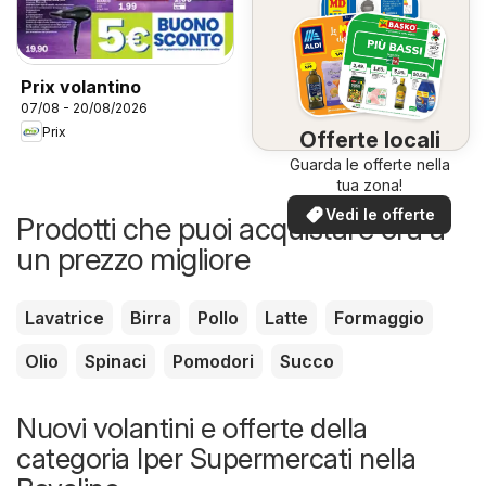
Prix volantino
07/08 - 20/08/2026
Prix
Offerte locali
Guarda le offerte nella
tua zona!
Vedi le offerte
Prodotti che puoi acquistare ora a
un prezzo migliore
Lavatrice
Birra
Pollo
Latte
Formaggio
Olio
Spinaci
Pomodori
Succo
Nuovi volantini e offerte della
categoria Iper Supermercati nella