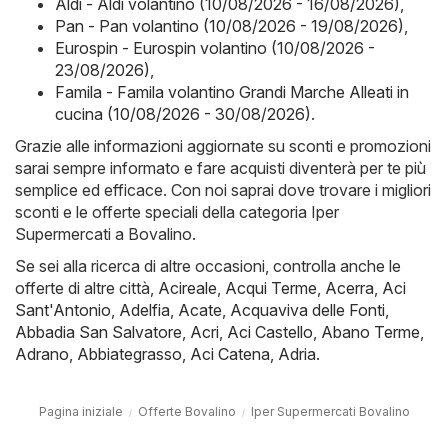
Aldi - Aldi volantino (10/08/2026 - 16/08/2026)
,
Pan - Pan volantino (10/08/2026 - 19/08/2026)
,
Eurospin - Eurospin volantino (10/08/2026 -
23/08/2026)
,
Famila - Famila volantino Grandi Marche Alleati in
cucina (10/08/2026 - 30/08/2026)
.
Grazie alle informazioni aggiornate su sconti e promozioni
sarai sempre informato e fare acquisti diventerà per te più
semplice ed efficace. Con noi saprai dove trovare i migliori
sconti e le offerte speciali della categoria Iper
Supermercati a Bovalino.
Se sei alla ricerca di altre occasioni, controlla anche le
offerte di altre città,
Acireale
,
Acqui Terme
,
Acerra
,
Aci
Sant'Antonio
,
Adelfia
,
Acate
,
Acquaviva delle Fonti
,
Abbadia San Salvatore
,
Acri
,
Aci Castello
,
Abano Terme
,
Adrano
,
Abbiategrasso
,
Aci Catena
,
Adria
.
Pagina iniziale
Offerte Bovalino
Iper Supermercati Bovalino