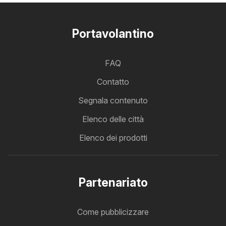
Portavolantino
FAQ
Contatto
Segnala contenuto
Elenco delle città
Elenco dei prodotti
Partenariato
Come pubblicizzare