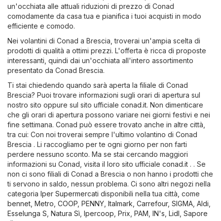
un'occhiata alle attuali riduzioni di prezzo di Conad
comodamente da casa tua e pianifica i tuoi acquisti in modo
efficiente e comodo.
Nei volantini di Conad a Brescia, troverai un'ampia scelta di
prodotti di qualità a ottimi prezzi. L'offerta è ricca di proposte
interessanti, quindi dai un'occhiata all'intero assortimento
presentato da Conad Brescia.
Ti stai chiedendo quando sarà aperta la filiale di Conad
Brescia? Puoi trovare informazioni sugli orari di apertura sul
nostro sito oppure sul sito ufficiale
conad.it
. Non dimenticare
che gli orari di apertura possono variare nei giorni festivi e nei
fine settimana. Conad può essere trovato anche in altre città,
tra cui: Con noi troverai sempre l'ultimo volantino di Conad
Brescia . Li raccogliamo per te ogni giorno per non farti
perdere nessuno sconto. Ma se stai cercando maggiori
informazioni su Conad, visita il loro sito ufficiale
conad.it
. . Se
non ci sono filiali di Conad a Brescia o non hanno i prodotti che
ti servono in saldo, nessun problema. Ci sono altri negozi nella
categoria
Iper Supermercati
disponibili nella tua città, come
bennet
,
Metro
,
COOP
,
PENNY
,
Italmark
,
Carrefour
,
SIGMA
,
Aldi
,
Esselunga S
,
Natura Sì
,
Ipercoop
,
Prix
,
PAM
,
IN's
,
Lidl
,
Sapore