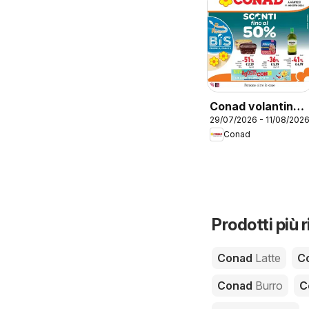
Conad volantino
29/07/2026 - 11/08/202
Casalmaggiore
Conad
Prodotti più 
Conad
Latte
C
Conad
Burro
C