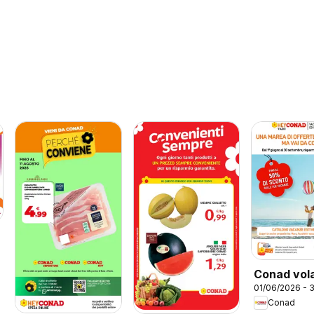
6
Conad vol
01/06/2026 - 
Viaggi Est
Conad
Last Minu