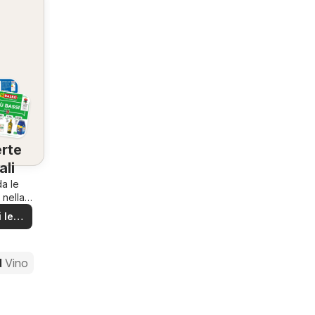
rte
ali
a le
 nella
ona!
 le
rte
d
Vino