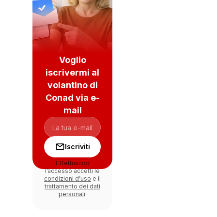
Voglio
iscrivermi al
volantino di
Conad via e-
mail
Iscriviti
Effettuando
l’accesso accetti le
condizioni d’uso
e il
trattamento dei dati
personali
.