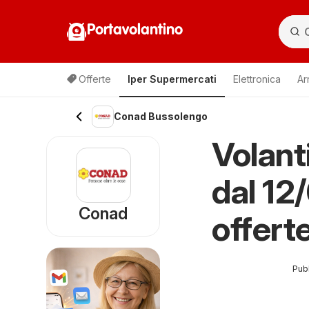
Portavolantino
Offerte
Iper Supermercati
Elettronica
Ar
Conad Bussolengo
Volan
dal 12
Conad
offert
Pubb