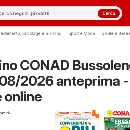
Cerca
redamento, Bricolage e Giardino
Sport e Moda
Salute e Belle
tino CONAD Bussole
/08/2026 anteprima -
e online
licità