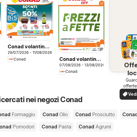
Conad volantino
29/07/2026 - 11/08/2026
6
Gonzaga
Conad volantino
Conad
Offe
07/08/2026 - 13/08/2026
City Lombardia
Conad
loc
Guard
offerte
tua z
Vedi
ricercati nei negozi Conad
offe
onad
Formaggio
Conad
Olio
Conad
Prosciutto
Cona
onad
Pomodori
Conad
Pasta
Conad
Agrumi