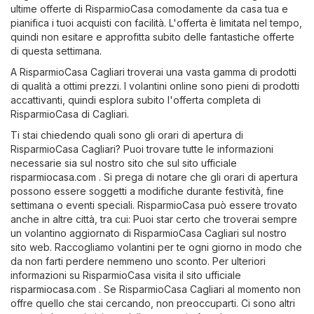
ultime offerte di RisparmioCasa comodamente da casa tua e
pianifica i tuoi acquisti con facilità. L'offerta è limitata nel tempo,
quindi non esitare e approfitta subito delle fantastiche offerte
di questa settimana.
A RisparmioCasa Cagliari troverai una vasta gamma di prodotti
di qualità a ottimi prezzi. I volantini online sono pieni di prodotti
accattivanti, quindi esplora subito l'offerta completa di
RisparmioCasa di Cagliari.
Ti stai chiedendo quali sono gli orari di apertura di
RisparmioCasa Cagliari? Puoi trovare tutte le informazioni
necessarie sia sul nostro sito che sul sito ufficiale
risparmiocasa.com
. Si prega di notare che gli orari di apertura
possono essere soggetti a modifiche durante festività, fine
settimana o eventi speciali. RisparmioCasa può essere trovato
anche in altre città, tra cui: Puoi star certo che troverai sempre
un volantino aggiornato di RisparmioCasa Cagliari sul nostro
sito web. Raccogliamo volantini per te ogni giorno in modo che
da non farti perdere nemmeno uno sconto. Per ulteriori
informazioni su RisparmioCasa visita il sito ufficiale
risparmiocasa.com
. Se RisparmioCasa Cagliari al momento non
offre quello che stai cercando, non preoccuparti. Ci sono altri