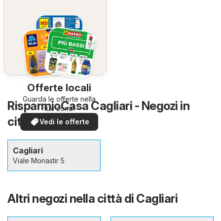
Offerte locali
Guarda le offerte nella
RisparmioCasa Cagliari - Negozi in
tua zona!
città e dintorni
Vedi le offerte
Cagliari
Viale Monastir 5
Altri negozi nella città di Cagliari