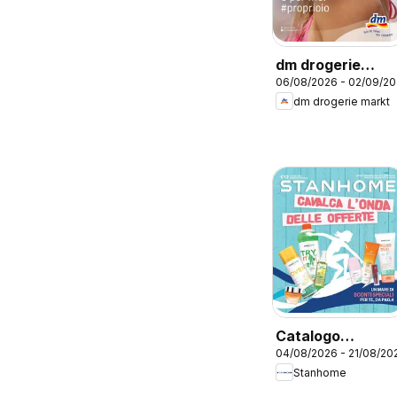
dm drogerie
06/08/2026 - 02/09/2
markt volantino
dm drogerie markt
Catalogo
04/08/2026 - 21/08/20
Stanhome 12
Stanhome
2026