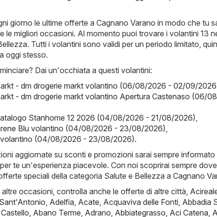
ni giorno le ultime offerte a Cagnano Varano in modo che tu s
le migliori occasioni. Al momento puoi trovare i volantini 13 ne
ellezza. Tutti i volantini sono validi per un periodo limitato, qui
ia oggi stesso.
inciare? Dai un'occhiata a questi volantini:
arkt - dm drogerie markt volantino (06/08/2026 - 02/09/2026
arkt - dm drogerie markt volantino Apertura Castenaso (06/0
atalogo Stanhome 12 2026 (04/08/2026 - 21/08/2026)
,
Sirene Blu volantino (04/08/2026 - 23/08/2026)
,
to volantino (04/08/2026 - 23/08/2026)
.
zioni aggiornate su sconti e promozioni sarai sempre informato 
per te un'esperienza piacevole. Con noi scoprirai sempre dove
le offerte speciali della categoria Salute e Bellezza a Cagnano V
i altre occasioni, controlla anche le offerte di altre città,
Acireal
 Sant'Antonio
,
Adelfia
,
Acate
,
Acquaviva delle Fonti
,
Abbadia 
 Castello
,
Abano Terme
,
Adrano
,
Abbiategrasso
,
Aci Catena
,
A