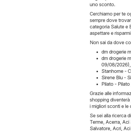
uno sconto.
Cerchiamo per te og
sempre dove trovare 
categoria Salute e B
aspettare e risparm
Non sai da dove com
dm drogerie m
dm drogerie m
09/08/2026)
,
Stanhome - C
Sirene Blu - 
Pilato - Pila
Grazie alle informa
shopping diventerà 
i migliori sconti e 
Se sei alla ricerca d
Terme
,
Acerra
,
Aci
Salvatore
,
Acri
,
Aci