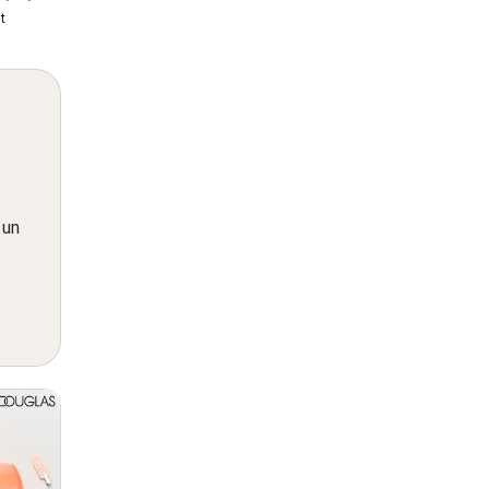
t
 un