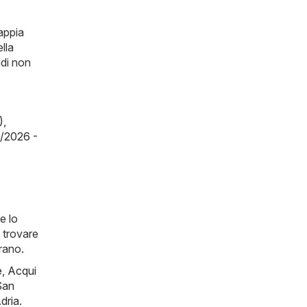
appia
lla
ndi non
)
,
8/2026 -
e lo
 trovare
arano.
e
,
Acqui
San
dria
.