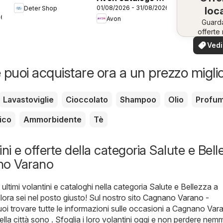
01/08/2026 - 31/08/2026
Deter Shop
campagna
loca
26
Avon
8/2026
Guard
offerte 
tua zo
Vedi
offe
 puoi acquistare ora a un prezzo migli
Lavastoviglie
Cioccolato
Shampoo
Olio
Profu
ico
Ammorbidente
Tè
ni e offerte della categoria Salute e Bell
no Varano
 ultimi volantini e cataloghi nella categoria Salute e Bellezza a
ora sei nel posto giusto! Sul nostro sito
Cagnano Varano -
uoi trovare tutte le informazioni sulle occasioni a Cagnano Vara
ella città sono . Sfoglia i loro volantini oggi e non perdere ne