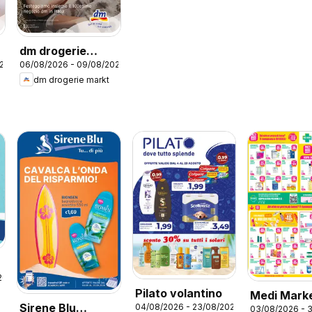
dm drogerie
026
06/08/2026 - 09/08/2026
markt volantino
dm drogerie markt
Apertura
Castenaso
26
Pilato volantino
Medi Mark
Sirene Blu
04/08/2026 - 23/08/2026
03/08/2026 - 
volantino