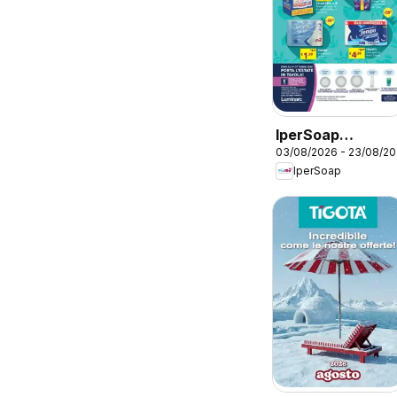
IperSoap
03/08/2026 - 23/08/2
volantino
IperSoap