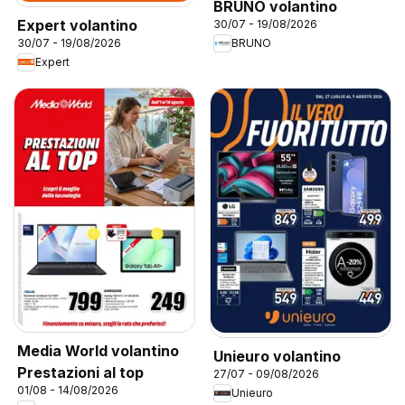
BRUNO volantino
Expert volantino
30/07 - 19/08/2026
30/07 - 19/08/2026
BRUNO
Expert
Media World volantino
Unieuro volantino
Prestazioni al top
27/07 - 09/08/2026
01/08 - 14/08/2026
Unieuro