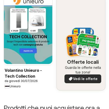
Offerte locali
Guarda le offerte nella
Volantino Unieuro -
tua zona!
Tech Collection
Vedi le offerte
da giovedì 30/07/2026
Unieuro
Prodotti che puoi acquistare ora a