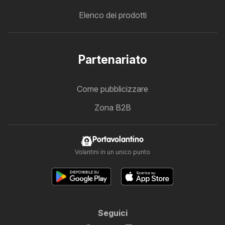
Elenco dei prodotti
Partenariato
Come pubblicizzare
Zona B2B
Portavolantino
Volantini in un unico punto
Seguici