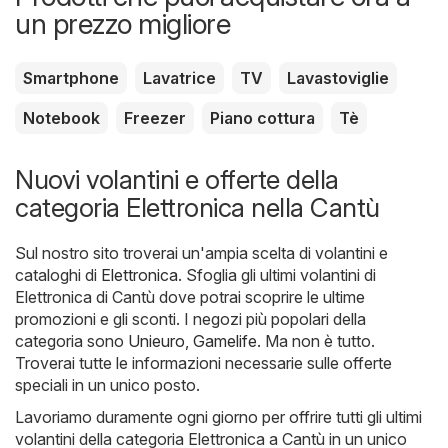
un prezzo migliore
Smartphone
Lavatrice
TV
Lavastoviglie
Notebook
Freezer
Piano cottura
Tè
Nuovi volantini e offerte della
categoria Elettronica nella Cantù
Sul nostro sito troverai un'ampia scelta di volantini e
cataloghi di
Elettronica
. Sfoglia gli ultimi volantini di
Elettronica di Cantù dove potrai scoprire le ultime
promozioni e gli sconti. I negozi più popolari della
categoria sono
Unieuro
,
Gamelife
. Ma non è tutto.
Troverai tutte le informazioni necessarie sulle offerte
speciali in un unico posto.
Lavoriamo duramente ogni giorno per offrire tutti gli ultimi
volantini della categoria Elettronica a Cantù in un unico