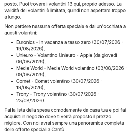
posto. Puoi trovare i volantini 13 qui, proprio adesso. La
validità dei volantini è limitata, quindi non aspettare troppo
a lungo.
Non perdere nessuna offerta speciale e dai un'occhiata a
questi volantini:
Euronics - In vacanza a tasso zero (30/07/2026 -
19/08/2026)
,
Unieuro - Volantino Unieuro - Apple (da giovedì
06/08/2026)
,
Media World - Media World volantino (03/08/2026 -
09/08/2026)
,
Comet - Comet volantino (30/07/2026 -
19/08/2026)
,
Trony - Trony volantino (30/07/2026 -
23/08/2026)
.
Fai la lista della spesa comodamente da casa tua e poi fai
acquisti in negozio dove ti verrà proposto il prezzo
migliore. Con noi avrai sempre una panoramica completa
delle offerte speciali a Cantù .