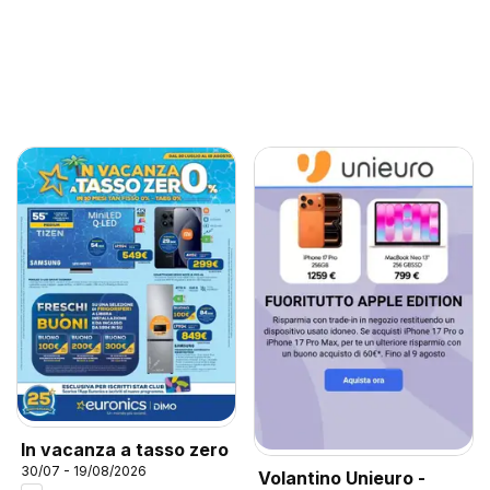
In vacanza a tasso zero
30/07 - 19/08/2026
Volantino Unieuro -