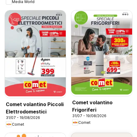
Media World
Comet volantino
Comet volantino Piccoli
Frigoriferi
Elettrodomestici
31/07 - 19/08/2026
31/07 - 19/08/2026
Comet
Comet