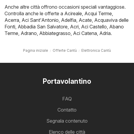
Anche altre città offrono occasioni speciali vantaggiose.
Controlla anche le offerte a
Acireale
,
Acqui Terme
,
Acerra
,
Aci Sant'Antonio
,
Adelfia
,
Acate
,
Acquaviva delle
Fonti
,
Abbadia San Salvatore
,
Acri
,
Aci Castello
,
Abano
Terme
,
Adrano
,
Abbiategrasso
,
Aci Catena
,
Adria
.
Pagina iniziale
Offerte Cantù
Elettronica Cantù
Portavolantino
FAQ
Contatto
Segnala contenuto
Elenco delle città