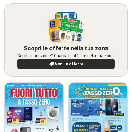
Scopri le offerte nella tua zona
Cerchi ispirazione? Guarda le offerte nella tua zona!
Vedi le offerte