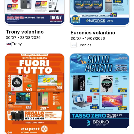
Trony volantino
Euronics volantino
30/07 - 23/08/2026
30/07 - 19/08/2026
Trony
Euronics