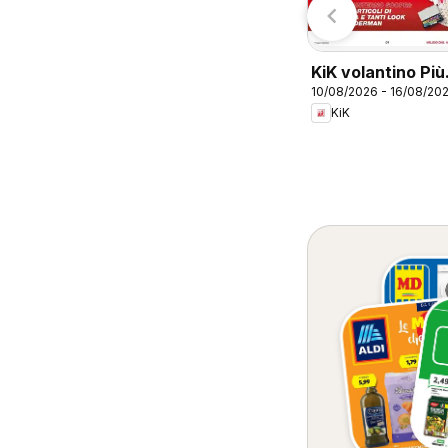
Conad
ampania
KiK volantino Più
10/08/2026 - 16/08/20
divertimento a
KiK
scuola