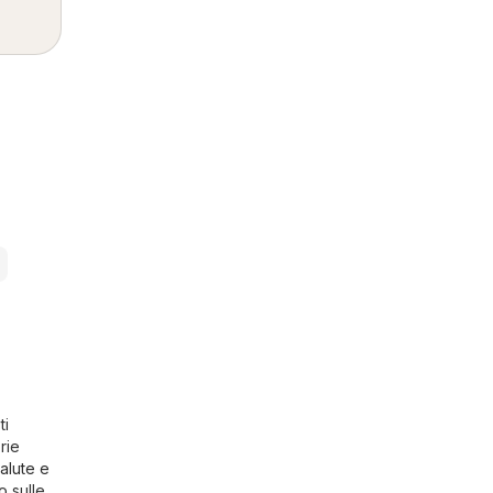
ti
rie
alute e
o sulle