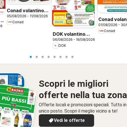
Conad volantino
05/08/2026 - 11/08/2026
Convenienza Più
Conad volan
Conad
Campania
01/08/2026 - 30
Spunta il Ri
26
Conad
Campania
DOK volantino
06/08/2026 - 19/08/2026
Procida e Pozzuoli
DOK
Scopri le migliori
offerte nella tua zona
Offerte locali e promozioni speciali. Tutto in
unico posto. Scopri il meglio vicino a te!
Vedi le offerte