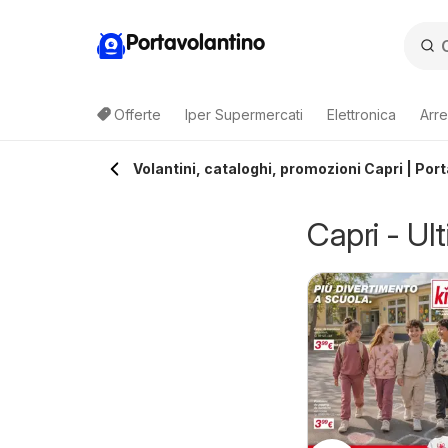
Portavolantino
Offerte
Iper Supermercati
Elettronica
Arre
Volantini, cataloghi, promozioni Capri | Port
Capri - Ult
Sconto iva
31/07/2026 - 31/08/2026
onad volantino
Trony
9/07/2026 - 09/08/2026
iù Offerte