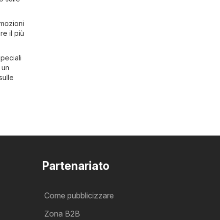
omozioni
e il più
speciali
 un
sulle
Partenariato
Come pubblicizzare
Zona B2B