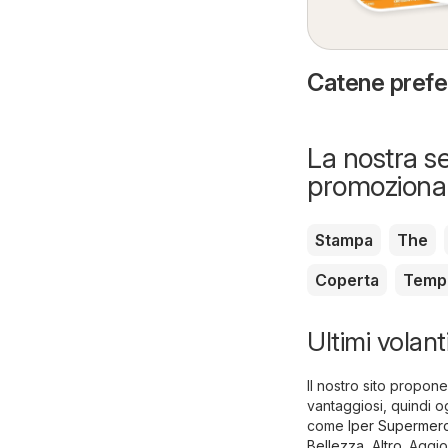
Catene preferi
La nostra se
promozional
Stampa
The
Coperta
Temp
Ultimi volant
Il nostro sito propone
vantaggiosi, quindi o
come
Iper Supermerc
Bellezza
,
Altro
. Aggi