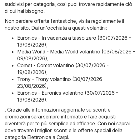
suddivisi per categoria, così puoi trovare rapidamente ciò
di cui hai bisogno.
Non perdere offerte fantastiche, visita regolarmente il
nostro sito. Dai un'occhiata a questi volantini:
Euronics - In vacanza a tasso zero (30/07/2026 -
19/08/2026)
,
Media World - Media World volantino (03/08/2026 -
09/08/2026)
,
Comet - Comet volantino (30/07/2026 -
19/08/2026)
,
Trony - Trony volantino (30/07/2026 -
23/08/2026)
,
Euronics - Euronics volantino (30/07/2026 -
19/08/2026)
.
. Grazie alle informazioni aggiornate su sconti e
promozioni sarai sempre informato e fare acquisti
diventerà per te più semplice ed efficace. Con noi saprai
dove trovare i migliori sconti e le offerte speciali della
categoria Elettronica a Carpi.