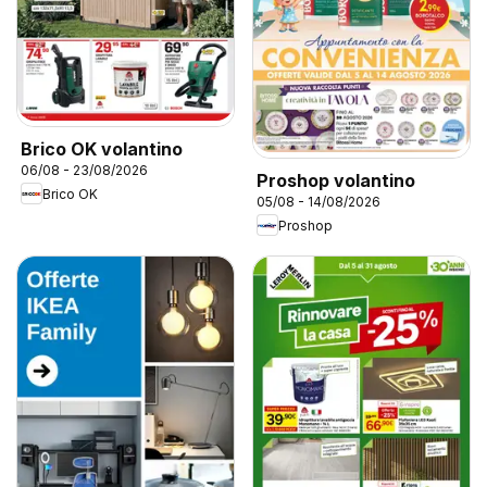
Brico OK volantino
06/08 - 23/08/2026
Proshop volantino
Brico OK
05/08 - 14/08/2026
Proshop