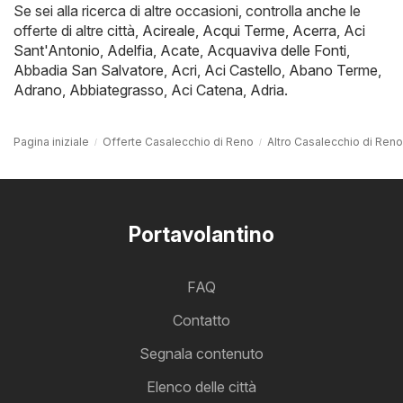
Se sei alla ricerca di altre occasioni, controlla anche le
offerte di altre città,
Acireale
,
Acqui Terme
,
Acerra
,
Aci
Sant'Antonio
,
Adelfia
,
Acate
,
Acquaviva delle Fonti
,
Abbadia San Salvatore
,
Acri
,
Aci Castello
,
Abano Terme
,
Adrano
,
Abbiategrasso
,
Aci Catena
,
Adria
.
Pagina iniziale
Offerte Casalecchio di Reno
Altro Casalecchio di Reno
Portavolantino
FAQ
Contatto
Segnala contenuto
Elenco delle città