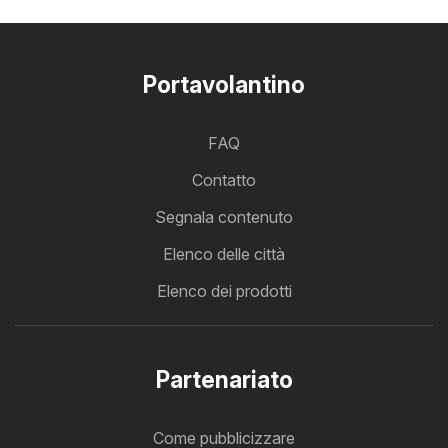
Portavolantino
FAQ
Contatto
Segnala contenuto
Elenco delle città
Elenco dei prodotti
Partenariato
Come pubblicizzare