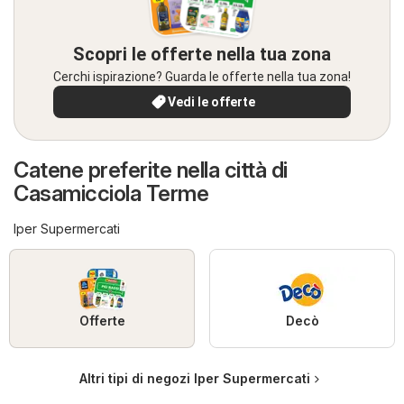
Scopri le offerte nella tua zona
Cerchi ispirazione? Guarda le offerte nella tua zona!
Vedi le offerte
Catene preferite nella città di
Casamicciola Terme
Iper Supermercati
Offerte
Decò
Altri tipi di negozi Iper Supermercati