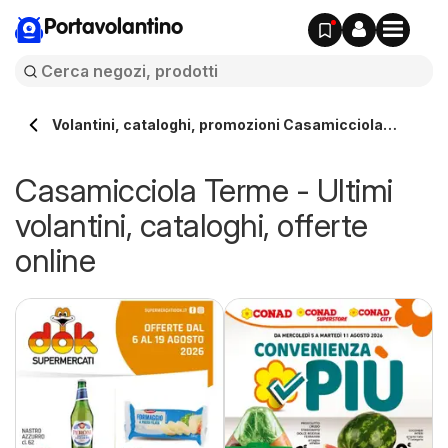
Portavolantino
Volantini, cataloghi, promozioni Casamicciola
Terme | Portavolantino.it
Casamicciola Terme - Ultimi
volantini, cataloghi, offerte
online