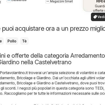
loca
Magazzini Smart
26
Guard
offerte 
tua zo
Vedi
offe
 puoi acquistare ora a un prezzo migli
e
Pollo
Tè
ini e offerte della categoria Arredamento
Giardino nella Castelvetrano
Portavolantino.it
troverai un'ampia selezione di volantini e cata
damento, Bricolage e Giardino
. Dai un'occhiata agli ultimi volan
edamento, Bricolage e Giardino a Castelvetrano, dove puoi trov
gli sconti. I negozi più popolari in questa categoria sono
TEDi
to. Raccogliamo per te tutte le informazioni necessarie sulle oc