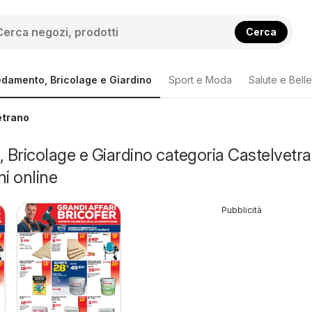
Cerca
edamento, Bricolage e Giardino
Sport e Moda
Salute e Bell
etrano
Bricolage e Giardino categoria Castelvetra
ni online
Pubblicità