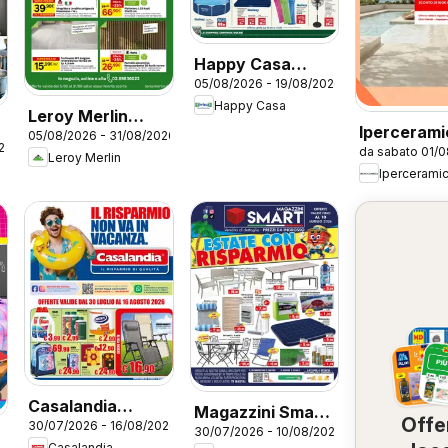
Happy Casa
05/08/2026 - 19/08/2026
volantino
Happy Casa
Leroy Merlin
Ipercerami
05/08/2026 - 31/08/2026
catalogo
26
da sabato 01/
volantino
Leroy Merlin
Ipercerami
Casalandia
Magazzini Smart
Offe
30/07/2026 - 16/08/2026
volantino
30/07/2026 - 10/08/2026
volantino
Casalandia