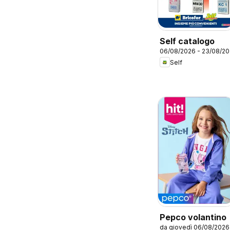
Self catalogo
06/08/2026 - 23/08/2
Self
Pepco volantino
da giovedì 06/08/2026