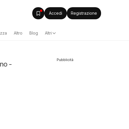
Accedi
Registrazione
ezza
Altro
Blog
Altri
Pubblicità
no -