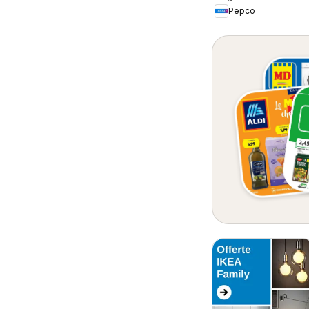
Pepco