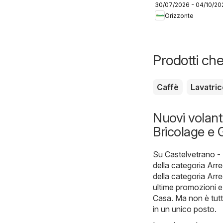
30/07/2026 - 04/10/20
volantino Scuola
Orizzonte
Prodotti che
Caffè
Lavatric
Nuovi volant
Bricolage e 
Su
Castelvetrano - 
della categoria
Arre
della categoria Arr
ultime promozioni e 
Casa
. Ma non è tut
in un unico posto.