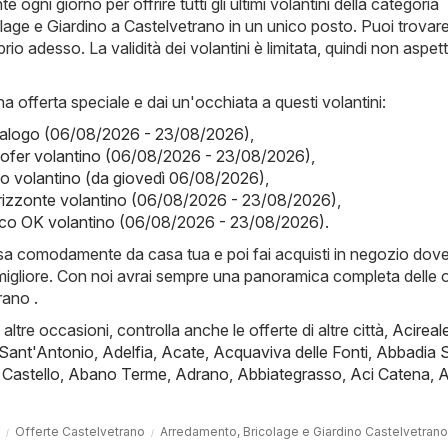
ogni giorno per offrire tutti gli ultimi volantini della categoria
age e Giardino a Castelvetrano in un unico posto. Puoi trovare
prio adesso. La validità dei volantini è limitata, quindi non aspet
 offerta speciale e dai un'occhiata a questi volantini:
atalogo (06/08/2026 - 23/08/2026)
,
icofer volantino (06/08/2026 - 23/08/2026)
,
o volantino (da giovedì 06/08/2026)
,
rizzonte volantino (06/08/2026 - 23/08/2026)
,
ico OK volantino (06/08/2026 - 23/08/2026)
.
pesa comodamente da casa tua e poi fai acquisti in negozio dove 
migliore. Con noi avrai sempre una panoramica completa delle o
rano .
i altre occasioni, controlla anche le offerte di altre città,
Acireal
 Sant'Antonio
,
Adelfia
,
Acate
,
Acquaviva delle Fonti
,
Abbadia 
 Castello
,
Abano Terme
,
Adrano
,
Abbiategrasso
,
Aci Catena
,
A
Offerte Castelvetrano
Arredamento, Bricolage e Giardino Castelvetrano