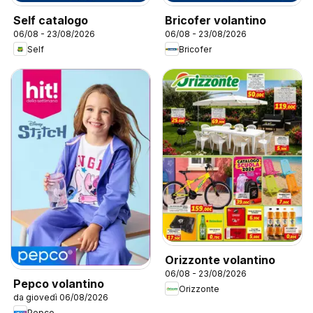
Self catalogo
Bricofer volantino
06/08 - 23/08/2026
06/08 - 23/08/2026
Self
Bricofer
Orizzonte volantino
06/08 - 23/08/2026
Pepco volantino
Orizzonte
da giovedì 06/08/2026
Pepco