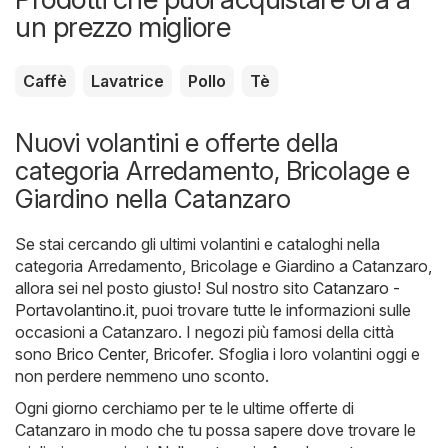
un prezzo migliore
Caffè
Lavatrice
Pollo
Tè
Nuovi volantini e offerte della
categoria Arredamento, Bricolage e
Giardino nella Catanzaro
Se stai cercando gli ultimi volantini e cataloghi nella
categoria Arredamento, Bricolage e Giardino a Catanzaro,
allora sei nel posto giusto! Sul nostro sito
Catanzaro -
Portavolantino.it
, puoi trovare tutte le informazioni sulle
occasioni a Catanzaro. I negozi più famosi della città
sono
Brico Center
,
Bricofer
. Sfoglia i loro volantini oggi e
non perdere nemmeno uno sconto.
Ogni giorno cerchiamo per te le ultime offerte di
Catanzaro in modo che tu possa sapere dove trovare le