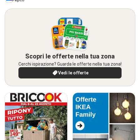
Scopri le offerte nella tua zona
Cerchi ispirazione? Guarda le offerte nella tua zona!
Vedi le offerte