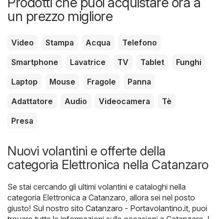
Prodotti che puoi acquistare ora a
un prezzo migliore
Video
Stampa
Acqua
Telefono
Smartphone
Lavatrice
TV
Tablet
Funghi
Laptop
Mouse
Fragole
Panna
Adattatore
Audio
Videocamera
Tè
Presa
Nuovi volantini e offerte della
categoria Elettronica nella Catanzaro
Se stai cercando gli ultimi volantini e cataloghi nella
categoria Elettronica a Catanzaro, allora sei nel posto
giusto! Sul nostro sito
Catanzaro - Portavolantino.it
, puoi
trovare tutte le informazioni sulle occasioni a Catanzaro. I