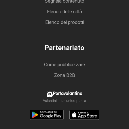
Segnala contenuto
Elenco delle città
Elenco dei prodotti
Partenariato
Come pubblicizzare
Zona B2B
Portavolantino
Volantini in un unico punto