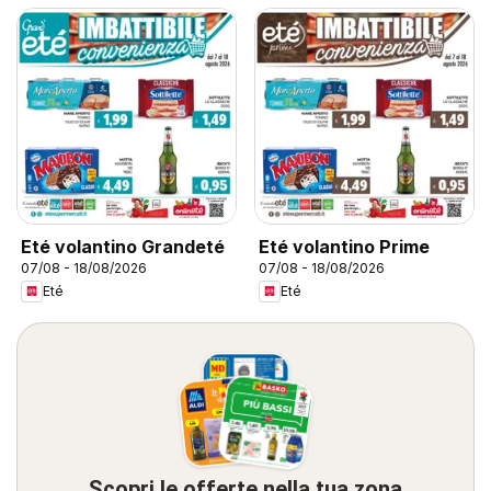
Eté volantino Grandeté
Eté volantino Prime
07/08 - 18/08/2026
07/08 - 18/08/2026
Eté
Eté
Scopri le offerte nella tua zona