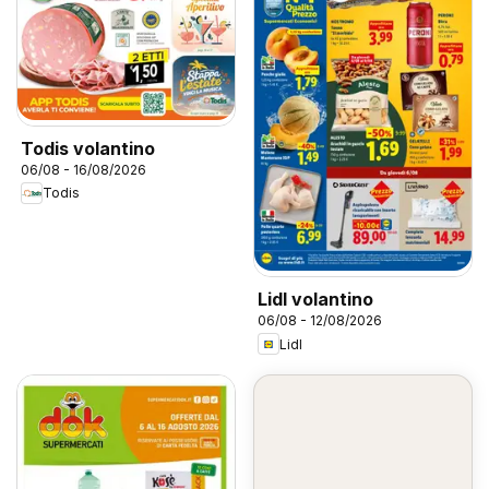
Todis volantino
06/08 - 16/08/2026
Todis
Lidl volantino
06/08 - 12/08/2026
Lidl