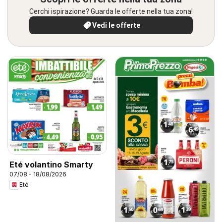
Cerchi ispirazione? Guarda le offerte nella tua zona!
Vedi le offerte
Eté volantino Smarty
07/08 - 18/08/2026
Eté