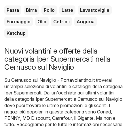
Pasta
Birra
Pollo
Latte
Lavastoviglie
Formaggio
Olio
Cetrioli
Anguria
Ketchup
Nuovi volantini e offerte della
categoria Iper Supermercati nella
Cernusco sul Naviglio
Su
Cernusco sul Naviglio - Portavolantino.it
troverai
un'ampia selezione di volantini e cataloghi della categoria
Iper Supermercati
. Dai un'occhiata agli ultimi volantini
della categoria Iper Supermercati a Cernusco sul Naviglio,
dove puoi trovare le ultime promozioni e gli sconti. I
negozi più popolari in questa categoria sono
Conad
,
PENNY
,
MD Discount
,
Carrefour
,
Il Gigante
. Ma non è
tutto. Raccogliamo per te tutte le informazioni necessarie