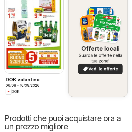
Offerte locali
Guarda le offerte nella
tua zona!
Vedi le offerte
DOK volantino
06/08 - 16/08/2026
DOK
Prodotti che puoi acquistare ora a
un prezzo migliore