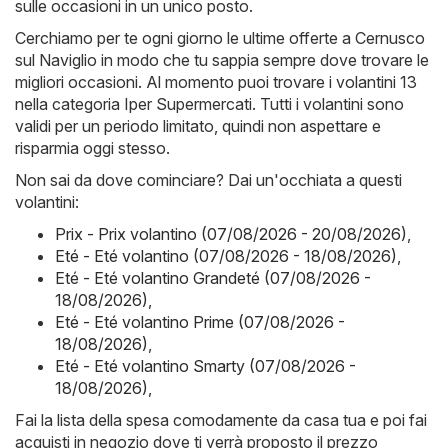
sulle occasioni in un unico posto.
Cerchiamo per te ogni giorno le ultime offerte a Cernusco
sul Naviglio in modo che tu sappia sempre dove trovare le
migliori occasioni. Al momento puoi trovare i volantini 13
nella categoria Iper Supermercati. Tutti i volantini sono
validi per un periodo limitato, quindi non aspettare e
risparmia oggi stesso.
Non sai da dove cominciare? Dai un'occhiata a questi
volantini:
Prix - Prix volantino (07/08/2026 - 20/08/2026)
,
Eté - Eté volantino (07/08/2026 - 18/08/2026)
,
Eté - Eté volantino Grandeté (07/08/2026 -
18/08/2026)
,
Eté - Eté volantino Prime (07/08/2026 -
18/08/2026)
,
Eté - Eté volantino Smarty (07/08/2026 -
18/08/2026)
,
Fai la lista della spesa comodamente da casa tua e poi fai
acquisti in negozio dove ti verrà proposto il prezzo