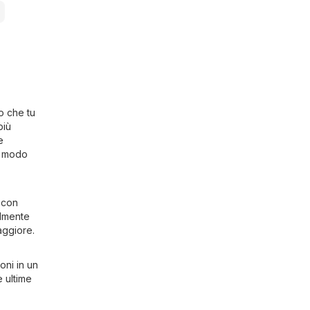
o che tu
più
e
n modo
o con
ilmente
aggiore.
oni in un
e ultime