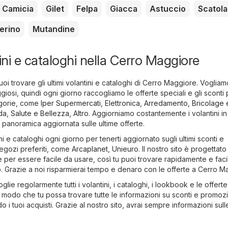
Camicia
Gilet
Felpa
Giacca
Astuccio
Scatola
erino
Mutandine
tini e cataloghi nella Cerro Maggiore
oi trovare gli ultimi volantini e cataloghi di Cerro Maggiore. Vogliam
giosi, quindi ogni giorno raccogliamo le offerte speciali e gli sconti 
egorie, come
Iper Supermercati
,
Elettronica
,
Arredamento, Bricolage 
da
,
Salute e Bellezza
,
Altro
. Aggiorniamo costantemente i volantini i
a panoramica aggiornata sulle ultime offerte.
ni e cataloghi ogni giorno per tenerti aggiornato sugli ultimi sconti e
egozi preferiti, come
Arcaplanet
,
Unieuro
. Il nostro sito è progettat
e per essere facile da usare, così tu puoi trovare rapidamente e fac
. Grazie a noi risparmierai tempo e denaro con le offerte a Cerro M
glie regolarmente tutti i volantini, i cataloghi, i lookbook e le offerte
in modo che tu possa trovare tutte le informazioni su sconti e promozi
do i tuoi acquisti. Grazie al nostro sito, avrai sempre informazioni sull