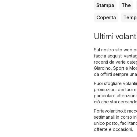
Stampa
The
Coperta
Temp
Ultimi volan
Sul nostro sito web pu
faccia acquisti vantag
recenti da varie cat
Giardino
,
Sport e Mo
da offrirti sempre un
Puoi sfogliare volanti
promozioni dei tuoi n
particolare attenzion
ciò che stai cercando
Portavolantino.it racco
settimanali in corso 
unico posto, facilitan
offerte e occasioni.