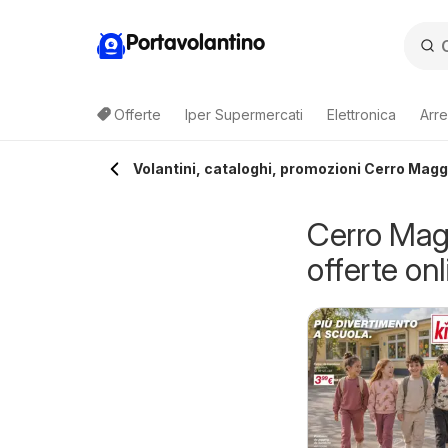
Portavolantino
Offerte
Iper Supermercati
Elettronica
Arre
Volantini, cataloghi, promozioni Cerro Maggi
Cerro Maggi
offerte onl
percoop volantino
Ipercoop volantino