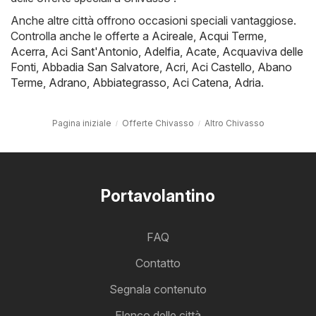
Anche altre città offrono occasioni speciali vantaggiose.
Controlla anche le offerte a
Acireale
,
Acqui Terme
,
Acerra
,
Aci Sant'Antonio
,
Adelfia
,
Acate
,
Acquaviva delle
Fonti
,
Abbadia San Salvatore
,
Acri
,
Aci Castello
,
Abano
Terme
,
Adrano
,
Abbiategrasso
,
Aci Catena
,
Adria
.
Pagina iniziale
Offerte Chivasso
Altro Chivasso
Portavolantino
FAQ
Contatto
Segnala contenuto
Elenco delle città