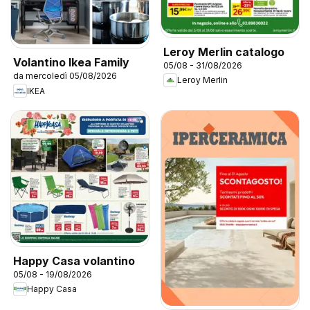
Leroy Merlin catalogo
Volantino Ikea Family
05/08 - 31/08/2026
da mercoledì 05/08/2026
Leroy Merlin
IKEA
Happy Casa volantino
05/08 - 19/08/2026
Happy Casa