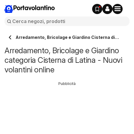
Portavolantino
Arredamento, Bricolage e Giardino Cisterna di
Latina
Arredamento, Bricolage e Giardino
categoria Cisterna di Latina - Nuovi
volantini online
Pubblicità