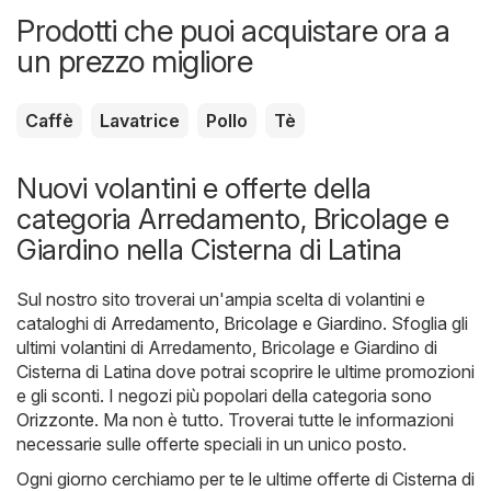
Prodotti che puoi acquistare ora a
un prezzo migliore
Caffè
Lavatrice
Pollo
Tè
Nuovi volantini e offerte della
categoria Arredamento, Bricolage e
Giardino nella Cisterna di Latina
Sul nostro sito troverai un'ampia scelta di volantini e
cataloghi di
Arredamento, Bricolage e Giardino
. Sfoglia gli
ultimi volantini di Arredamento, Bricolage e Giardino di
Cisterna di Latina dove potrai scoprire le ultime promozioni
e gli sconti. I negozi più popolari della categoria sono
Orizzonte
. Ma non è tutto. Troverai tutte le informazioni
necessarie sulle offerte speciali in un unico posto.
Ogni giorno cerchiamo per te le ultime offerte di Cisterna di