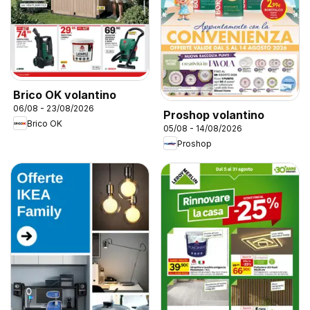
Brico OK volantino
06/08 - 23/08/2026
Proshop volantino
Brico OK
05/08 - 14/08/2026
Proshop