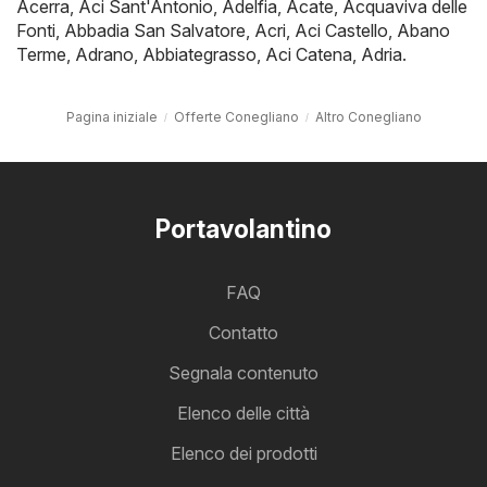
Acerra
,
Aci Sant'Antonio
,
Adelfia
,
Acate
,
Acquaviva delle
Fonti
,
Abbadia San Salvatore
,
Acri
,
Aci Castello
,
Abano
Terme
,
Adrano
,
Abbiategrasso
,
Aci Catena
,
Adria
.
Pagina iniziale
Offerte Conegliano
Altro Conegliano
Portavolantino
FAQ
Contatto
Segnala contenuto
Elenco delle città
Elenco dei prodotti