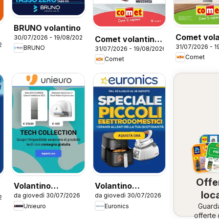
BRUNO volantino
Comet vola
30/07/2026 - 19/08/2026
Comet volantino
26
31/07/2026 - 1
Frigoriferi
BRUNO
31/07/2026 - 19/08/2026
Piccoli
Comet
Comet
Elettrodomestici
Offe
Volantino
Volantino
loca
da giovedì 30/07/2026
da giovedì 30/07/2026
Unieuro - Tech
Euronics -
26
Guard
Unieuro
Euronics
Collection
Speciale Piccoli
offerte 