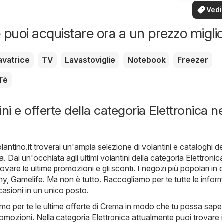
Elettrodomestici
tua zo
Vedi
offe
 puoi acquistare ora a un prezzo migli
avatrice
TV
Lavastoviglie
Notebook
Freezer
Tè
ni e offerte della categoria Elettronica ne
antino.it
troverai un'ampia selezione di volantini e cataloghi de
ca
. Dai un'occhiata agli ultimi volantini della categoria Elettronic
vare le ultime promozioni e gli sconti. I negozi più popolari in
ny
,
Gamelife
. Ma non è tutto. Raccogliamo per te tutte le infor
casioni in un unico posto.
mo per te le ultime offerte di Crema in modo che tu possa sap
promozioni. Nella categoria Elettronica attualmente puoi trovare 