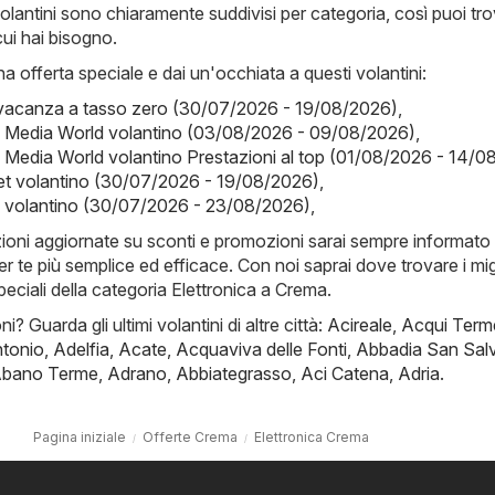
i volantini sono chiaramente suddivisi per categoria, così puoi tr
cui hai bisogno.
 offerta speciale e dai un'occhiata a questi volantini:
 vacanza a tasso zero (30/07/2026 - 19/08/2026)
,
- Media World volantino (03/08/2026 - 09/08/2026)
,
 Media World volantino Prestazioni al top (01/08/2026 - 14/0
t volantino (30/07/2026 - 19/08/2026)
,
y volantino (30/07/2026 - 23/08/2026)
,
zioni aggiornate su sconti e promozioni sarai sempre informato 
er te più semplice ed efficace. Con noi saprai dove trovare i migl
speciali della categoria Elettronica a Crema.
i? Guarda gli ultimi volantini di altre città:
Acireale
,
Acqui Term
ntonio
,
Adelfia
,
Acate
,
Acquaviva delle Fonti
,
Abbadia San Sal
bano Terme
,
Adrano
,
Abbiategrasso
,
Aci Catena
,
Adria
.
Pagina iniziale
Offerte Crema
Elettronica Crema