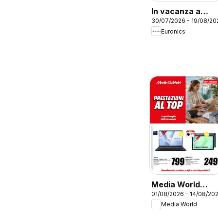
In vacanza a
30/07/2026 - 19/08/20
tasso zero
Euronics
Media World
01/08/2026 - 14/08/20
volantino
Media World
Prestazioni al to