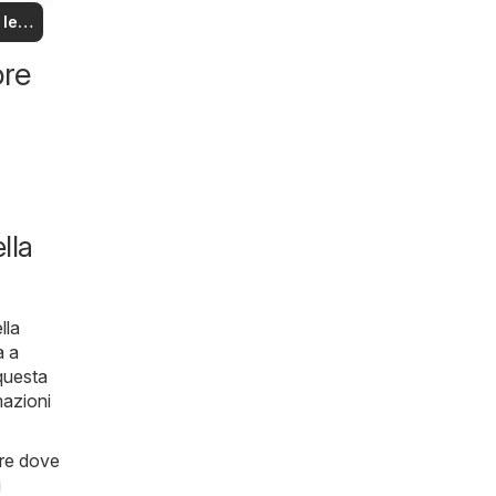
na!
 le
rte
ore
lla
lla
a a
 questa
mazioni
ere dove
i