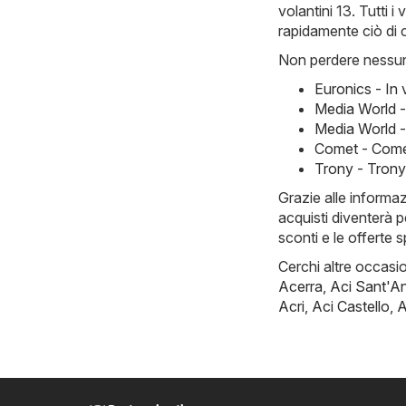
volantini 13. Tutti 
rapidamente ciò di 
Non perdere nessuna
Euronics - In
Media World 
Media World -
Comet - Come
Trony - Tron
Grazie alle informa
acquisti diventerà p
sconti e le offerte 
Cerchi altre occasion
Acerra
,
Aci Sant'A
Acri
,
Aci Castello
,
A