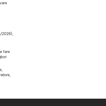
ovare
8/2026)
,
e fare
iori
e
,
vatore
,