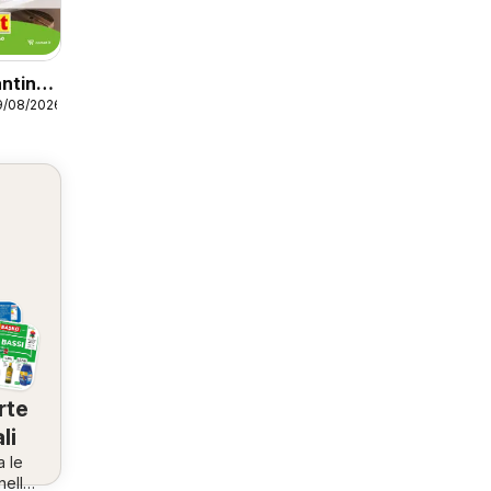
ntino
9/08/2026
rte
li
a le
nella