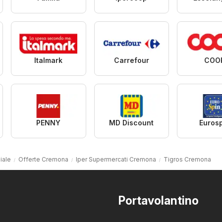
Italmark
Carrefour
COO
PENNY
MD Discount
Euros
iale
Offerte Cremona
Iper Supermercati Cremona
Tigros Cremona
Portavolantino