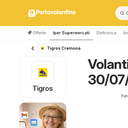
Portavolantino
Offerte
Iper Supermercati
Elettronica
Ar
Elenco dei prodo
Tigros Cremona
Volant
30/07
Tigros
Pubb