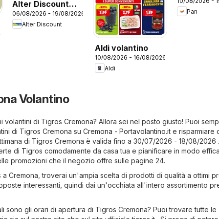
10/08/2026 - 
Alter Discount
Pan
06/08/2026 - 19/08/2026
volantino
Alter Discount
26
Aldi volantino
10/08/2026 - 16/08/2026
Aldi
na Volantino
imi volantini di Tigros Cremona? Allora sei nel posto giusto! Puoi sem
antini di Tigros Cremona su
Cremona - Portavolantino.it
e risparmiare 
ettimana di Tigros Cremona è valida fino a 30/07/2026 - 18/08/2026 
fferte di Tigros comodamente da casa tua e pianificare in modo effica
elle promozioni che il negozio offre sulle pagine 24.
s a Cremona, troverai un'ampia scelta di prodotti di qualità a ottimi pr
roposte interessanti, quindi dai un'occhiata all'intero assortimento p
li sono gli orari di apertura di Tigros Cremona? Puoi trovare tutte le