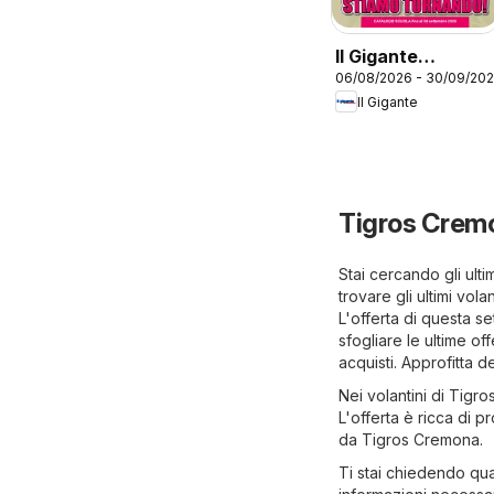
Il Gigante
06/08/2026 - 30/09/20
volantino Scuola
Il Gigante
Tigros Cremo
Stai cercando gli ult
trovare gli ultimi vol
L'offerta di questa s
sfogliare le ultime o
acquisti. Approfitta d
Nei volantini di Tigro
L'offerta è ricca di p
da Tigros Cremona.
Ti stai chiedendo qua