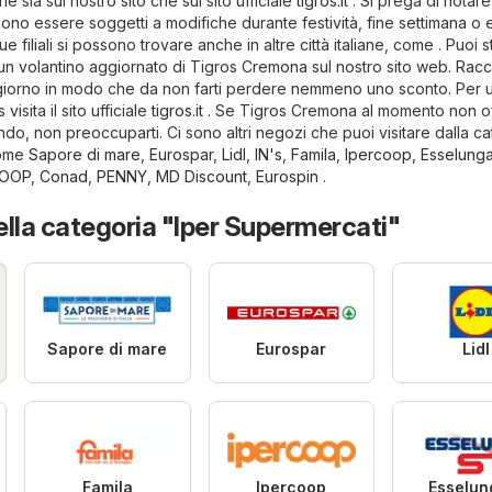
e sia sul nostro sito che sul sito ufficiale
tigros.it
. Si prega di notare
sono essere soggetti a modifiche durante festività, fine settimana o 
ue filiali si possono trovare anche in altre città italiane, come . Puoi s
un volantino aggiornato di Tigros Cremona sul nostro sito web. Rac
 giorno in modo che da non farti perdere nemmeno uno sconto. Per ul
visita il sito ufficiale
tigros.it
. Se Tigros Cremona al momento non o
ndo, non preoccuparti. Ci sono altri negozi che puoi visitare dalla c
come
Sapore di mare
,
Eurospar
,
Lidl
,
IN's
,
Famila
,
Ipercoop
,
Esselung
OOP
,
Conad
,
PENNY
,
MD Discount
,
Eurospin
.
della categoria "Iper Supermercati"
Sapore di mare
Eurospar
Lidl
Famila
Ipercoop
Esselun