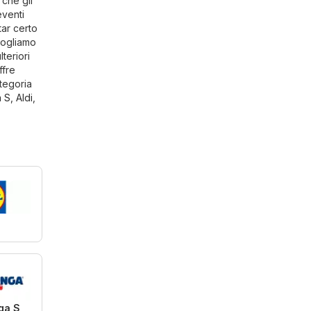
 che gli
eventi
tar certo
cogliamo
teriori
ffre
ategoria
a S
,
Aldi
,
ga S