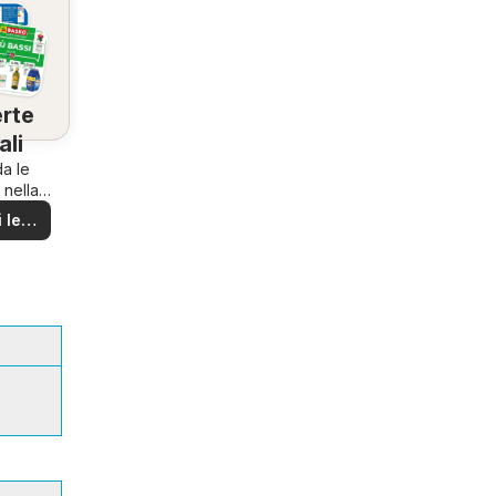
rte
ali
a le
 nella
ona!
 le
rte