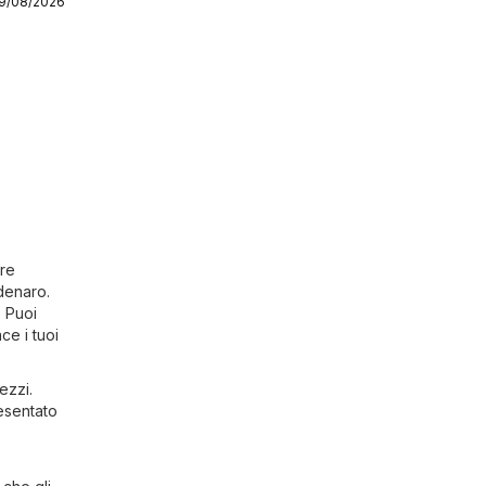
19/08/2026
pre
denaro.
. Puoi
ce i tuoi
ezzi.
resentato