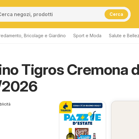
Cerca
redamento, Bricolage e Giardino
Sport e Moda
Salute e Belle
tti
ino Tigros Cremona d
/2026
licità