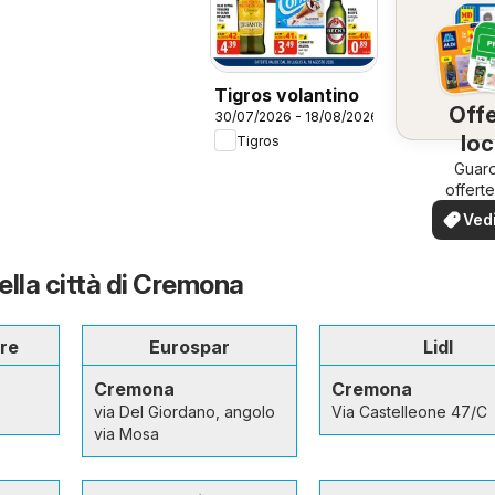
Tigros volantino
Offe
30/07/2026 - 18/08/2026
loc
Tigros
Guard
offerte
tua z
Vedi
offe
nella città di Cremona
re
Eurospar
Lidl
Cremona
Cremona
via Del Giordano, angolo
Via Castelleone 47/C
via Mosa