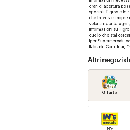
informazioni necessari
orari di apertura pos
speciali. Tigros e le s
che troverai sempre 
volantini per te ogni
informazioni su Tigros 
quello che stai cerca
Iper Supermercati
, 
Italmark
,
Carrefour
,
C
Altri negozi 
Offerte
IN's