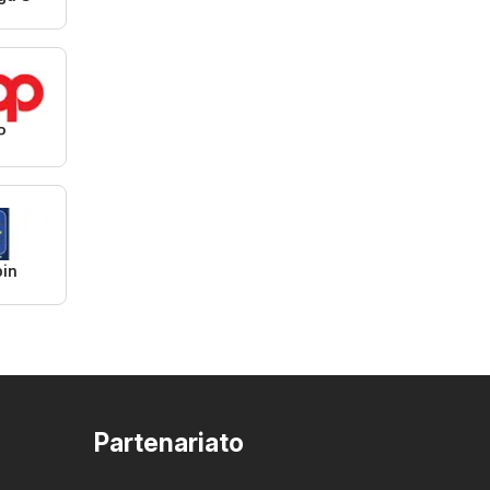
P
pin
Partenariato