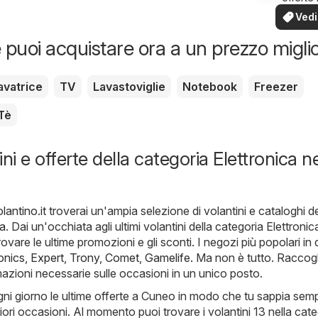
tua zo
Vedi
offe
 puoi acquistare ora a un prezzo migli
avatrice
TV
Lavastoviglie
Notebook
Freezer
Tè
ni e offerte della categoria Elettronica ne
antino.it
troverai un'ampia selezione di volantini e cataloghi de
ca
. Dai un'occhiata agli ultimi volantini della categoria Elettronic
vare le ultime promozioni e gli sconti. I negozi più popolari in
onics
,
Expert
,
Trony
,
Comet
,
Gamelife
. Ma non è tutto. Raccog
rmazioni necessarie sulle occasioni in un unico posto.
ni giorno le ultime offerte a Cuneo in modo che tu sappia sem
iori occasioni. Al momento puoi trovare i volantini 13 nella cat