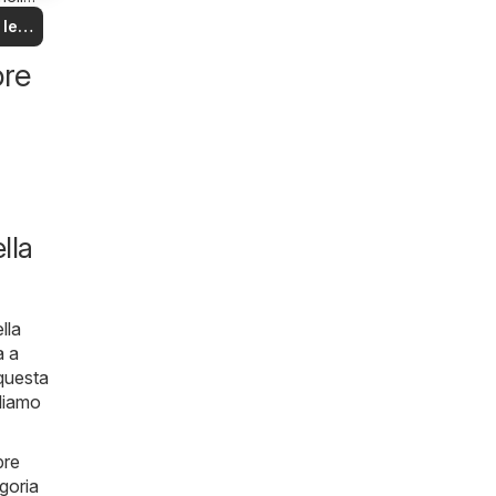
na!
 le
rte
ore
lla
lla
a a
 questa
liamo
pre
egoria