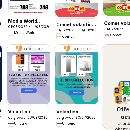
Media World
Comet vola
26
Comet volantino
01/08/2026 - 14/08/2026
volantino
31/07/2026 - 1
Frigoriferi
31/07/2026 - 19/08/2026
Piccoli
Media World
Prestazioni al top
Comet
Comet
Elettrodomestici
Offe
o
Volantino
Volantino
loca
026
da giovedì 06/08/2026
da giovedì 30/07/2026
Unieuro - Apple
Unieuro - Tech
Guard
Unieuro
Unieuro
Collection
offerte 