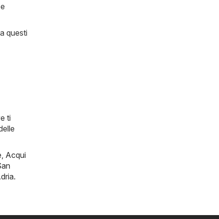
 e
 a questi
e ti
delle
e
,
Acqui
San
dria
.