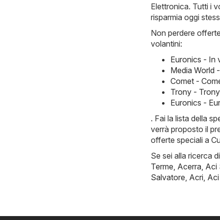
Elettronica. Tutti i 
risparmia oggi stess
Non perdere offerte 
volantini:
Euronics - In
Media World 
Comet - Come
Trony - Tron
Euronics - Eu
. Fai la lista della
verrà proposto il p
offerte speciali a C
Se sei alla ricerca d
Terme
,
Acerra
,
Aci
Salvatore
,
Acri
,
Aci