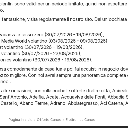
volantini sono validi per un periodo limitato, quindi non aspettare
o.
fantastiche, visita regolarmente il nostro sito. Dai un'occhiata
 vacanza a tasso zero (30/07/2026 - 19/08/2026)
,
- Media World volantino (03/08/2026 - 09/08/2026)
,
t volantino (30/07/2026 - 19/08/2026)
,
y volantino (30/07/2026 - 23/08/2026)
,
ronics volantino (30/07/2026 - 19/08/2026)
.
 spesa comodamente da casa tua e poi fai acquisti in negozio dov
rezzo migliore. Con noi avrai sempre una panoramica completa 
uneo .
i altre occasioni, controlla anche le offerte di altre città,
Acireal
 Sant'Antonio
,
Adelfia
,
Acate
,
Acquaviva delle Fonti
,
Abbadia 
 Castello
,
Abano Terme
,
Adrano
,
Abbiategrasso
,
Aci Catena
,
A
Pagina iniziale
Offerte Cuneo
Elettronica Cuneo