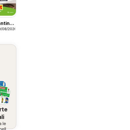
ntino
9/08/2026
rte
li
a le
nella