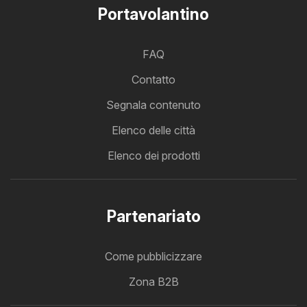
Portavolantino
FAQ
Contatto
Segnala contenuto
Elenco delle città
Elenco dei prodotti
Partenariato
Come pubblicizzare
Zona B2B