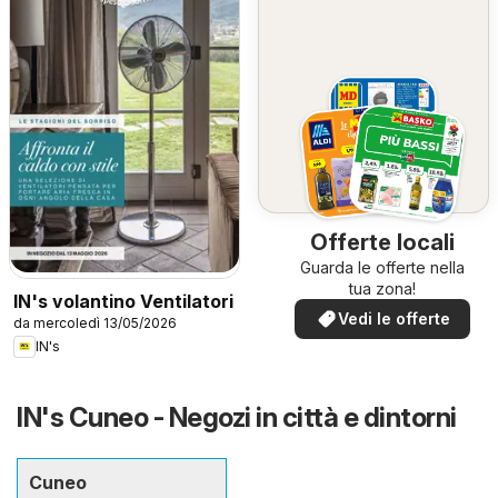
Offerte locali
Guarda le offerte nella
tua zona!
IN's volantino Ventilatori
Vedi le offerte
da mercoledì 13/05/2026
IN's
IN's Cuneo - Negozi in città e dintorni
Cuneo