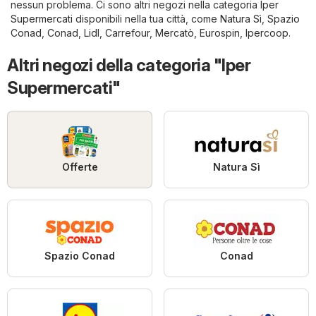
nessun problema. Ci sono altri negozi nella categoria
Iper
Supermercati
disponibili nella tua città, come
Natura Sì
,
Spazio
Conad
,
Conad
,
Lidl
,
Carrefour
,
Mercatò
,
Eurospin
,
Ipercoop
.
Altri negozi della categoria "Iper
Supermercati"
Offerte
Natura Sì
Spazio Conad
Conad