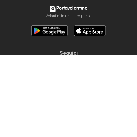
Portavolantino
Volantini in un unico punto
Seguici
Altri paesi:
Österreich
Australia
België
Canada
Schweiz
Deutschland
Danmark
Suomi
France
Great Britain
Lietuva
Nederland
Norge
Sverige
South Africa
Copyright © 2026
Portavolantino.it
.
Imposta politica di privacy