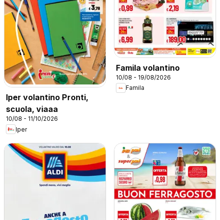
Famila volantino
10/08 - 19/08/2026
Famila
Iper volantino Pronti,
scuola, viaaa
10/08 - 11/10/2026
Iper