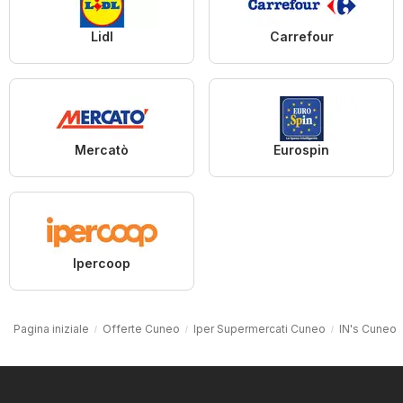
Lidl
Carrefour
Mercatò
Eurospin
Ipercoop
Pagina iniziale
Offerte Cuneo
Iper Supermercati Cuneo
IN's Cuneo