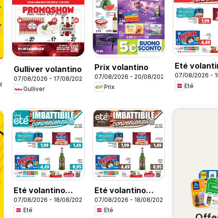
Eté volant
Prix volantino
Gulliver volantino
07/08/2026 - 
07/08/2026 - 20/08/2026
07/08/2026 - 17/08/2026
26
Eté
Prix
Gulliver
Eté volantino
Eté volantino
07/08/2026 - 18/08/2026
07/08/2026 - 18/08/2026
Grandeté
Prime
Eté
Eté
Offe