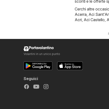
sconti e le offerte 
Cerchi altre occasion
Acerra
,
Aci Sant'A
Acri
,
Aci Castello
,
A
Portavolantino
Volantini in un unico punto
Seguici