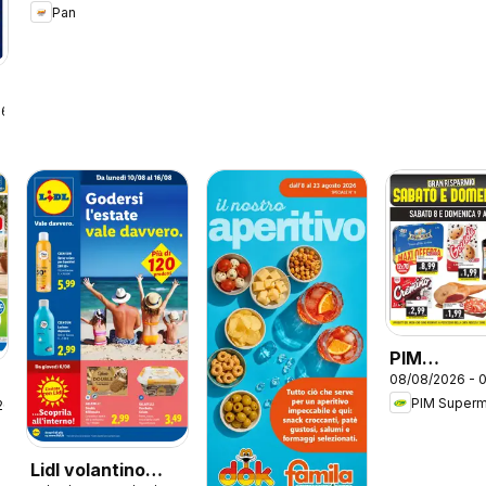
Pan
26
PIM
08/08/2026 - 
Supermerc
PIM Superm
26
volantino
Weekend
Lidl volantino