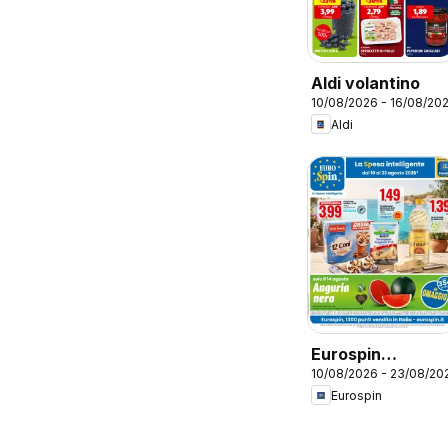
Aldi volantino
10/08/2026 - 16/08/20
Aldi
Eurospin
10/08/2026 - 23/08/20
volantino
Eurospin