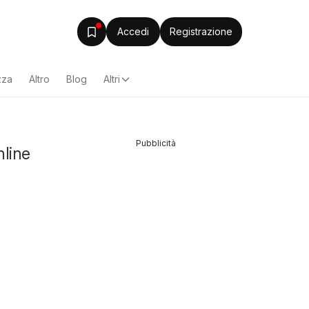
Accedi
Registrazione
zza
Altro
Blog
Altri
Pubblicità
nline