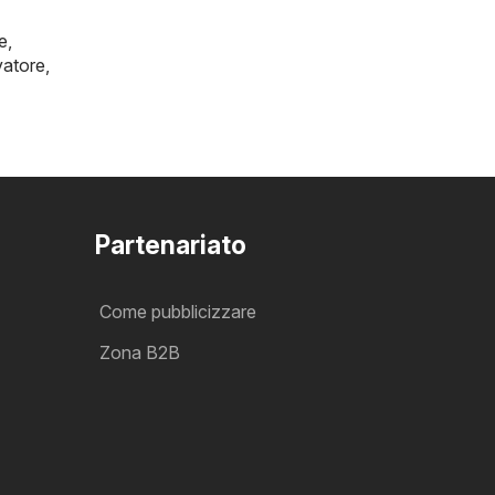
e
,
vatore
,
Partenariato
Come pubblicizzare
Zona B2B