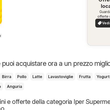
loca
Guard
offerte 
tua zo
Vedi
offe
26
a
 puoi acquistare ora a un prezzo migli
Birra
Pollo
Latte
Lavastoviglie
Frutta
Yogurt
o
Anguria
ni e offerte della categoria Iper Superme
no