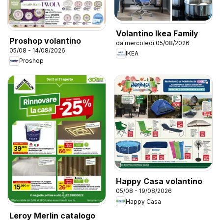
Volantino Ikea Family
Proshop volantino
da mercoledì 05/08/2026
05/08 - 14/08/2026
IKEA
Proshop
Happy Casa volantino
05/08 - 19/08/2026
Happy Casa
Leroy Merlin catalogo