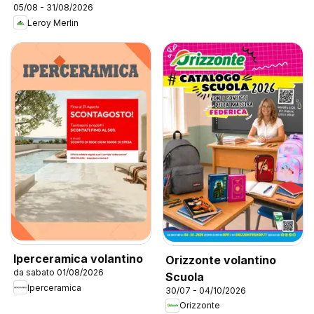
05/08 - 31/08/2026
Leroy Merlin
Iperceramica volantino
Orizzonte volantino
da sabato 01/08/2026
Scuola
Iperceramica
30/07 - 04/10/2026
Orizzonte