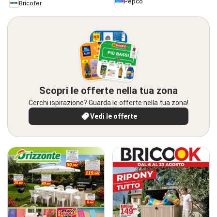
Pepco
Bricofer
Scopri le offerte nella tua zona
Cerchi ispirazione? Guarda le offerte nella tua zona!
Vedi le offerte