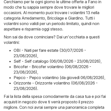
Cerchiamo per te ogni giorno le ultime offerte a Fano in
modo che tu sappia sempre dove trovare le migliori
occasioni. Al momento puoi trovare i volantini 13 nella
categoria Arredamento, Bricolage e Giardino. Tutti i
volantini sono validi per un periodo limitato, quindi non
aspettare e risparmia oggi stesso.
Non sai da dove cominciare? Dai un'occhiata a questi
volantini:
OBI - Nati per fare estate (30/07/2026 -
23/08/2026)
,
Self - Self catalogo (06/08/2026 - 23/08/2026)
,
Bricofer - Bricofer volantino (06/08/2026 -
23/08/2026)
,
Pepco - Pepco volantino (da giovedì 06/08/2026)
,
Orizzonte - Orizzonte volantino (06/08/2026 -
23/08/2026)
.
Fai la lista della spesa comodamente da casa tua e poi fai
acquisti in negozio dove ti verrà proposto il prezzo
migliore. Con noi avrai sempre una panoramica completa