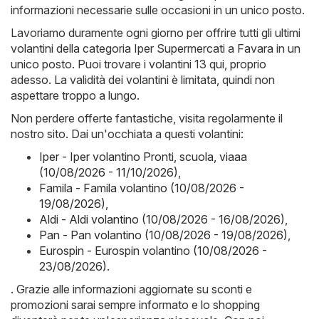
informazioni necessarie sulle occasioni in un unico posto.
Lavoriamo duramente ogni giorno per offrire tutti gli ultimi
volantini della categoria Iper Supermercati a Favara in un
unico posto. Puoi trovare i volantini 13 qui, proprio
adesso. La validità dei volantini è limitata, quindi non
aspettare troppo a lungo.
Non perdere offerte fantastiche, visita regolarmente il
nostro sito. Dai un'occhiata a questi volantini:
Iper - Iper volantino Pronti, scuola, viaaa
(10/08/2026 - 11/10/2026)
,
Famila - Famila volantino (10/08/2026 -
19/08/2026)
,
Aldi - Aldi volantino (10/08/2026 - 16/08/2026)
,
Pan - Pan volantino (10/08/2026 - 19/08/2026)
,
Eurospin - Eurospin volantino (10/08/2026 -
23/08/2026)
.
. Grazie alle informazioni aggiornate su sconti e
promozioni sarai sempre informato e lo shopping