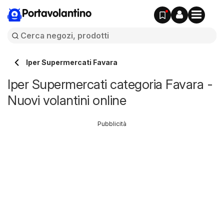
Portavolantino
Iper Supermercati Favara
Iper Supermercati categoria Favara -
Nuovi volantini online
Pubblicità