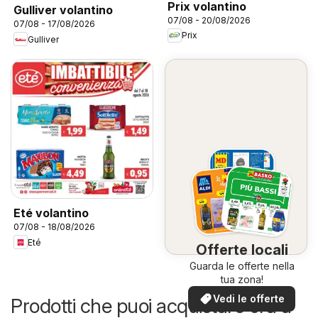
Prix volantino
Gulliver volantino
07/08 - 20/08/2026
07/08 - 17/08/2026
Prix
Gulliver
Eté volantino
07/08 - 18/08/2026
Eté
Offerte locali
Guarda le offerte nella
tua zona!
Vedi le offerte
Prodotti che puoi acquistare ora a