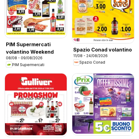
PIM Supermercati
Spazio Conad volantino
volantino Weekend
11/08 - 24/08/2026
08/08 - 09/08/2026
Spazio Conad
PIM Supermercati