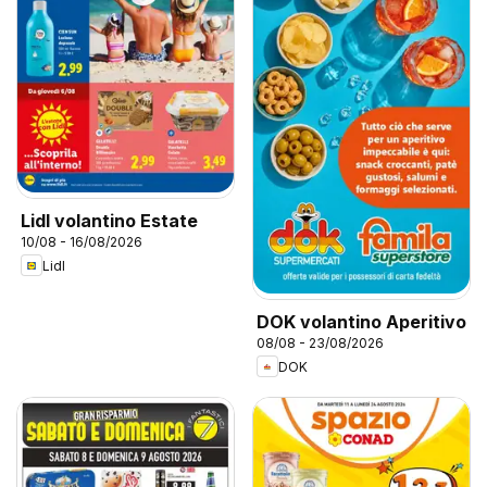
Lidl volantino Estate
10/08 - 16/08/2026
Lidl
DOK volantino Aperitivo
08/08 - 23/08/2026
DOK