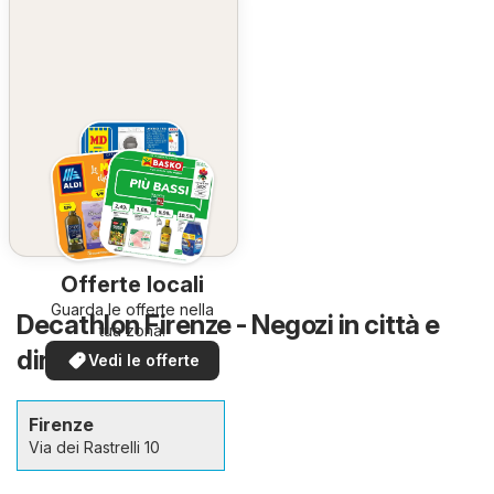
Offerte locali
Guarda le offerte nella
Decathlon Firenze - Negozi in città e
tua zona!
dintorni
Vedi le offerte
Firenze
Via dei Rastrelli 10