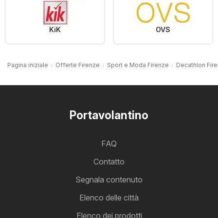
KiK
OVS
Pagina iniziale
Offerte Firenze
Sport e Moda Firenze
Decathlon Fir
Portavolantino
FAQ
Contatto
Segnala contenuto
Elenco delle città
Elenco dei prodotti