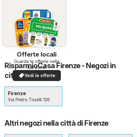
Offerte locali
Guarda le offerte nella
RisparmioCasa Firenze - Negozi in
tua zona!
città e dintorni
Vedi le offerte
Firenze
Via Pietro Toselli 126
Altri negozi nella città di Firenze