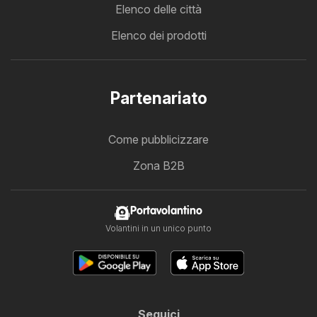
Elenco delle città
Elenco dei prodotti
Partenariato
Come pubblicizzare
Zona B2B
Portavolantino
Volantini in un unico punto
Seguici