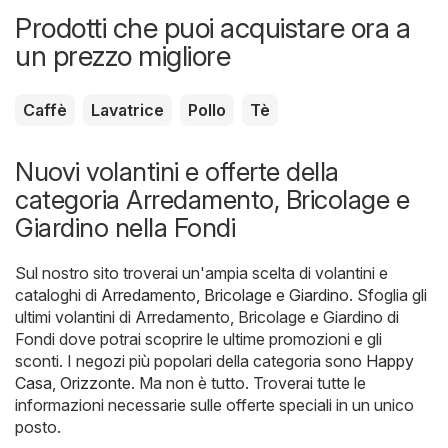
Prodotti che puoi acquistare ora a
un prezzo migliore
Caffè
Lavatrice
Pollo
Tè
Nuovi volantini e offerte della
categoria Arredamento, Bricolage e
Giardino nella Fondi
Sul nostro sito troverai un'ampia scelta di volantini e
cataloghi di
Arredamento, Bricolage e Giardino
. Sfoglia gli
ultimi volantini di Arredamento, Bricolage e Giardino di
Fondi dove potrai scoprire le ultime promozioni e gli
sconti. I negozi più popolari della categoria sono
Happy
Casa
,
Orizzonte
. Ma non è tutto. Troverai tutte le
informazioni necessarie sulle offerte speciali in un unico
posto.