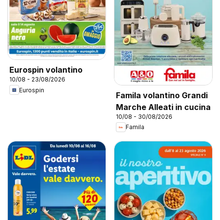
Eurospin volantino
10/08 - 23/08/2026
Eurospin
Famila volantino Grandi
Marche Alleati in cucina
10/08 - 30/08/2026
Famila