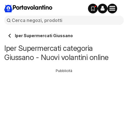
Portavolantino
Iper Supermercati Giussano
Iper Supermercati categoria
Giussano - Nuovi volantini online
Pubblicità