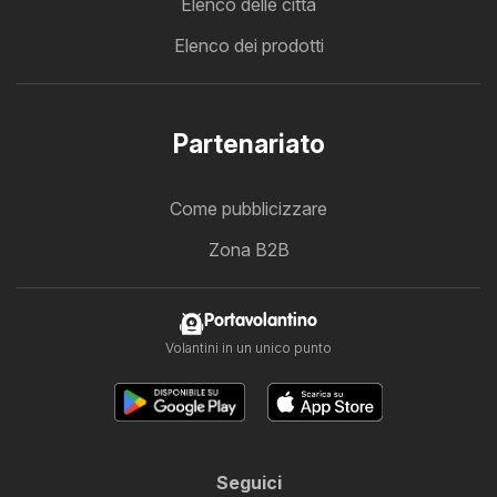
Elenco delle città
Elenco dei prodotti
Partenariato
Come pubblicizzare
Zona B2B
Portavolantino
Volantini in un unico punto
Seguici