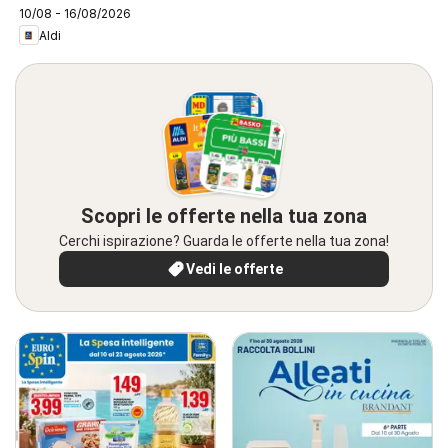
10/08 - 16/08/2026
Aldi
Scopri le offerte nella tua zona
Cerchi ispirazione? Guarda le offerte nella tua zona!
Vedi le offerte