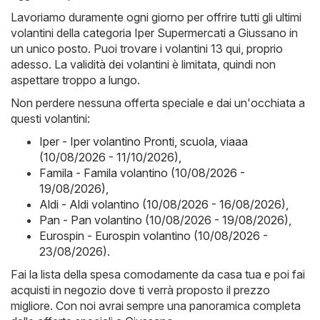
Lavoriamo duramente ogni giorno per offrire tutti gli ultimi
volantini della categoria Iper Supermercati a Giussano in
un unico posto. Puoi trovare i volantini 13 qui, proprio
adesso. La validità dei volantini è limitata, quindi non
aspettare troppo a lungo.
Non perdere nessuna offerta speciale e dai un'occhiata a
questi volantini:
Iper - Iper volantino Pronti, scuola, viaaa
(10/08/2026 - 11/10/2026)
,
Famila - Famila volantino (10/08/2026 -
19/08/2026)
,
Aldi - Aldi volantino (10/08/2026 - 16/08/2026)
,
Pan - Pan volantino (10/08/2026 - 19/08/2026)
,
Eurospin - Eurospin volantino (10/08/2026 -
23/08/2026)
.
Fai la lista della spesa comodamente da casa tua e poi fai
acquisti in negozio dove ti verrà proposto il prezzo
migliore. Con noi avrai sempre una panoramica completa