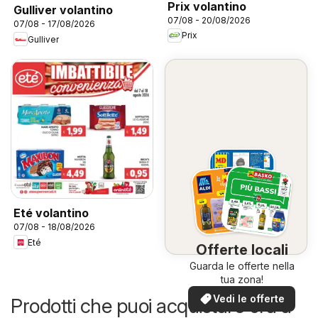
Prix volantino
Gulliver volantino
07/08 - 20/08/2026
07/08 - 17/08/2026
Prix
Gulliver
Eté volantino
07/08 - 18/08/2026
Eté
Offerte locali
Guarda le offerte nella
tua zona!
Vedi le offerte
Prodotti che puoi acquistare ora a