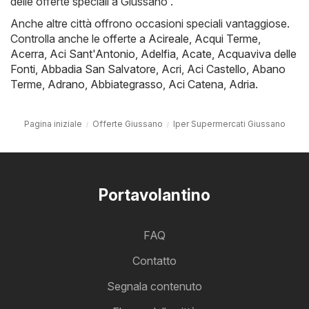
delle offerte speciali a Giussano .
Anche altre città offrono occasioni speciali vantaggiose.
Controlla anche le offerte a
Acireale
,
Acqui Terme
,
Acerra
,
Aci Sant'Antonio
,
Adelfia
,
Acate
,
Acquaviva delle
Fonti
,
Abbadia San Salvatore
,
Acri
,
Aci Castello
,
Abano
Terme
,
Adrano
,
Abbiategrasso
,
Aci Catena
,
Adria
.
Pagina iniziale
Offerte Giussano
Iper Supermercati Giussano
Portavolantino
FAQ
Contatto
Segnala contenuto