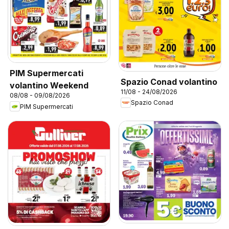
PIM Supermercati
Spazio Conad volantino
volantino Weekend
11/08 - 24/08/2026
08/08 - 09/08/2026
Spazio Conad
PIM Supermercati