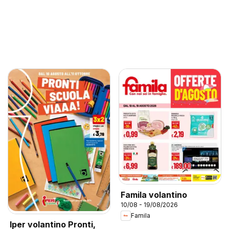
Famila volantino
10/08 - 19/08/2026
Famila
Iper volantino Pronti,