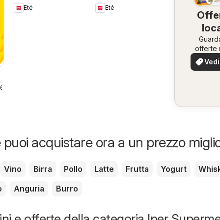
Eté
Eté
Offe
loca
Guard
offerte 
tua zo
Vedi
offe
26
a
 puoi acquistare ora a un prezzo migli
Vino
Birra
Pollo
Latte
Frutta
Yogurt
Whis
o
Anguria
Burro
ni e offerte della categoria Iper Superme