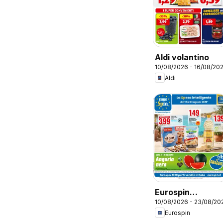
Aldi volantino
10/08/2026 - 16/08/20
Aldi
Eurospin
10/08/2026 - 23/08/20
volantino
Eurospin