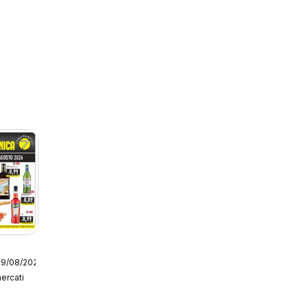
09/08/2026
ati
ercati