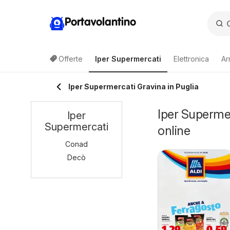
Portavolantino
Offerte
Iper Supermercati
Elettronica
Ar
Iper Supermercati Gravina in Puglia
Iper Supermer
Iper
Supermercati
online
Conad
Decò