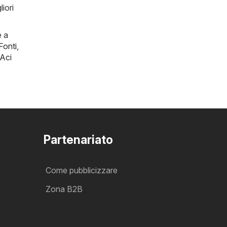
iori
e a
Fonti
,
Aci
Partenariato
Come pubblicizzare
Zona B2B