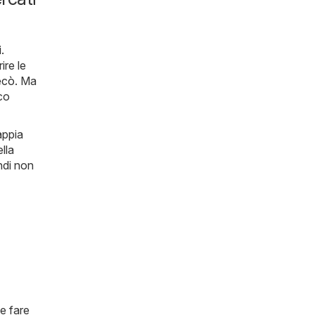
i
.
ire le
ecò
. Ma
ico
appia
lla
indi non
e fare