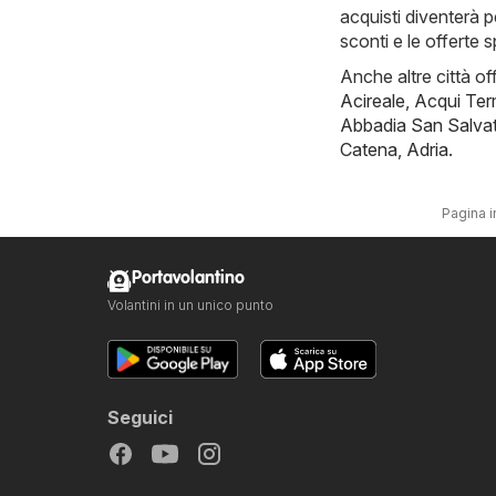
acquisti diventerà p
sconti e le offerte 
Anche altre città of
Acireale
,
Acqui Te
Abbadia San Salva
Catena
,
Adria
.
Pagina i
Portavolantino
Volantini in un unico punto
Seguici