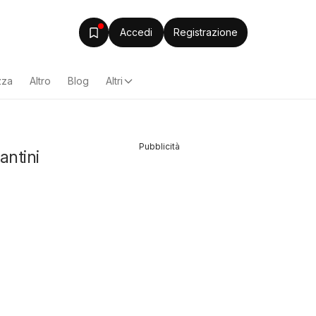
Accedi
Registrazione
zza
Altro
Blog
Altri
Pubblicità
antini