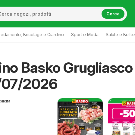
Cerca
redamento, Bricolage e Giardino
Sport e Moda
Salute e Belle
ino Basko Grugliasco
8/07/2026
licità