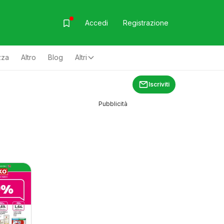
Accedi
Registrazione
zza
Altro
Blog
Altri
Iscriviti
Pubblicità