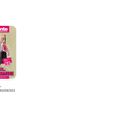
 30/09/2026
Scuola