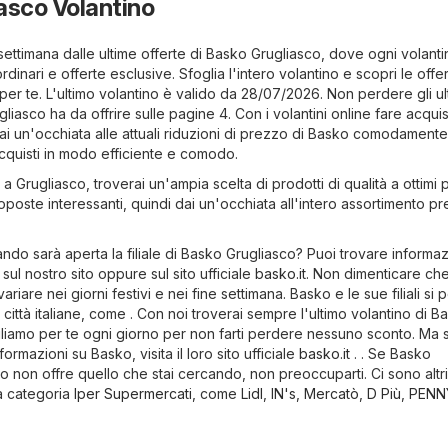
asco Volantino
i settimana dalle ultime offerte di Basko Grugliasco, dove ogni volant
ordinari e offerte esclusive. Sfoglia l'intero volantino e scopri le offe
 per te. L'ultimo volantino è valido da 28/07/2026. Non perdere gli ul
iasco ha da offrire sulle pagine 4. Con i volantini online fare acquis
ai un'occhiata alle attuali riduzioni di prezzo di Basko comodament
 acquisti in modo efficiente e comodo.
 a Grugliasco, troverai un'ampia scelta di prodotti di qualità a ottimi 
roposte interessanti, quindi dai un'occhiata all'intero assortimento p
ndo sarà aperta la filiale di Basko Grugliasco? Puoi trovare informaz
 sul nostro sito oppure sul sito ufficiale
basko.it
. Non dimenticare che 
riare nei giorni festivi e nei fine settimana. Basko e le sue filiali si
 città italiane, come . Con noi troverai sempre l'ultimo volantino di B
gliamo per te ogni giorno per non farti perdere nessuno sconto. Ma s
rmazioni su Basko, visita il loro sito ufficiale
basko.it
. . Se Basko
 non offre quello che stai cercando, non preoccuparti. Ci sono altr
la categoria
Iper Supermercati
, come
Lidl
,
IN's
,
Mercatò
,
D Più
,
PENN