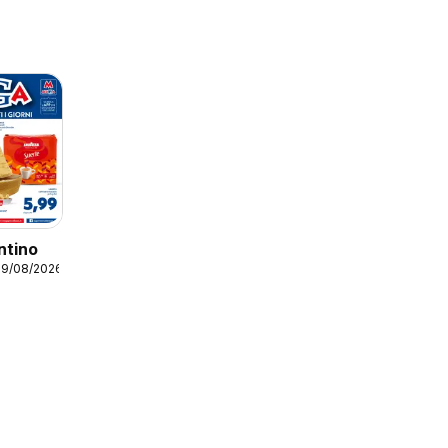
ntino
19/08/2026