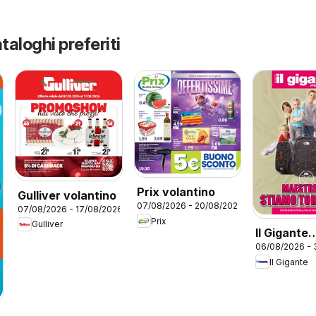
taloghi preferiti
Prix volantino
Gulliver volantino
07/08/2026 - 20/08/2026
07/08/2026 - 17/08/2026
Prix
Gulliver
Il Gigante
06/08/2026 -
volantino 
Il Gigante