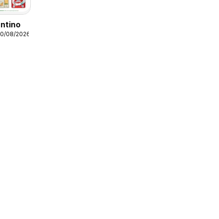
ntino
10/08/2026