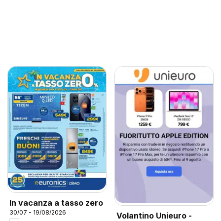
In vacanza a tasso zero
30/07 - 19/08/2026
Volantino Unieuro -