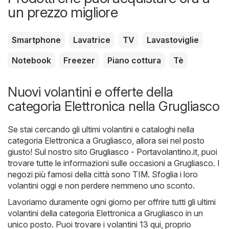
un prezzo migliore
Smartphone
Lavatrice
TV
Lavastoviglie
Notebook
Freezer
Piano cottura
Tè
Nuovi volantini e offerte della
categoria Elettronica nella Grugliasco
Se stai cercando gli ultimi volantini e cataloghi nella
categoria Elettronica a Grugliasco, allora sei nel posto
giusto! Sul nostro sito
Grugliasco - Portavolantino.it
, puoi
trovare tutte le informazioni sulle occasioni a Grugliasco. I
negozi più famosi della città sono
TIM
. Sfoglia i loro
volantini oggi e non perdere nemmeno uno sconto.
Lavoriamo duramente ogni giorno per offrire tutti gli ultimi
volantini della categoria Elettronica a Grugliasco in un
unico posto. Puoi trovare i volantini 13 qui, proprio