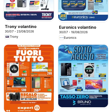
Trony volantino
Euronics volantino
30/07 - 23/08/2026
30/07 - 19/08/2026
Trony
Euronics