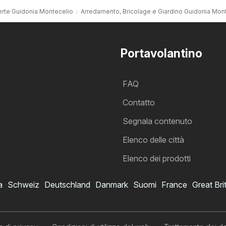
erte Guidonia Montecelio
Arredamento, Bricolage e Giardino Guidonia Mon
Portavolantino
FAQ
Contatto
Segnala contenuto
Elenco delle città
Elenco dei prodotti
a
Schweiz
Deutschland
Danmark
Suomi
France
Great Bri