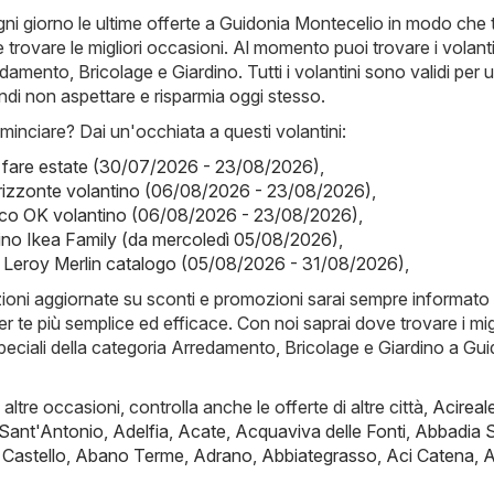
ni giorno le ultime offerte a Guidonia Montecelio in modo che 
trovare le migliori occasioni. Al momento puoi trovare i volanti
damento, Bricolage e Giardino. Tutti i volantini sono validi per 
indi non aspettare e risparmia oggi stesso.
inciare? Dai un'occhiata a questi volantini:
r fare estate (30/07/2026 - 23/08/2026)
,
rizzonte volantino (06/08/2026 - 23/08/2026)
,
ico OK volantino (06/08/2026 - 23/08/2026)
,
ino Ikea Family (da mercoledì 05/08/2026)
,
- Leroy Merlin catalogo (05/08/2026 - 31/08/2026)
,
zioni aggiornate su sconti e promozioni sarai sempre informato 
er te più semplice ed efficace. Con noi saprai dove trovare i migl
speciali della categoria Arredamento, Bricolage e Giardino a Gu
i altre occasioni, controlla anche le offerte di altre città,
Acireal
 Sant'Antonio
,
Adelfia
,
Acate
,
Acquaviva delle Fonti
,
Abbadia 
 Castello
,
Abano Terme
,
Adrano
,
Abbiategrasso
,
Aci Catena
,
A