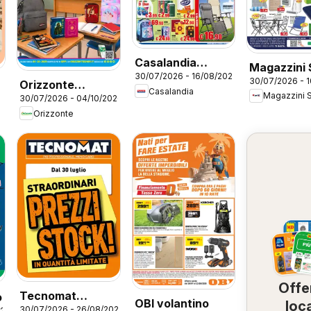
Casalandia
Magazzini
30/07/2026 - 16/08/2026
volantino
30/07/2026 - 
volantino
Orizzonte
Casalandia
Magazzini 
30/07/2026 - 04/10/2026
volantino Scuola
Orizzonte
Offe
Tecnomat
o
OBI volantino
loca
30/07/2026 - 26/08/2026
026