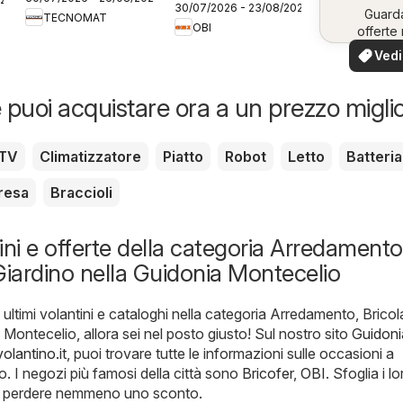
catalogo
30/07/2026 - 23/08/2026
Guard
TECNOMAT
OBI
offerte 
tua zo
Vedi
offe
 puoi acquistare ora a un prezzo migli
TV
Climatizzatore
Piatto
Robot
Letto
Batteria
resa
Braccioli
ini e offerte della categoria Arredamento
Giardino nella Guidonia Montecelio
 ultimi volantini e cataloghi nella categoria Arredamento, Brico
Montecelio, allora sei nel posto giusto! Sul nostro sito
Guidoni
olantino.it
, puoi trovare tutte le informazioni sulle occasioni a
. I negozi più famosi della città sono
Bricofer
,
OBI
. Sfoglia i lo
on perdere nemmeno uno sconto.