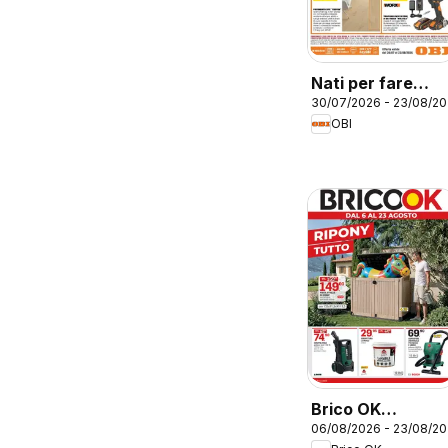
Nati per fare
30/07/2026 - 23/08/2
estate
OBI
Brico OK
06/08/2026 - 23/08/2
volantino