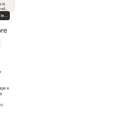
a le
nella
na!
 le
rte
ore
,
lage e
a
ro