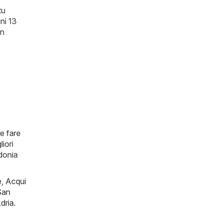
tu
ni 13
un
e fare
iori
idonia
e
,
Acqui
San
dria
.