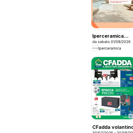
Iperceramica
da sabato 01/08/2026
volantino
Iperceramica
CFadda volantin
30/07/2026 - 30/08/2