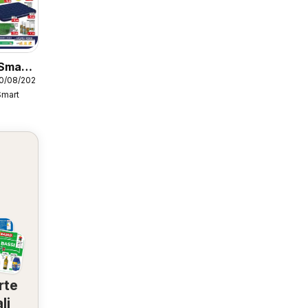
 Smart
10/08/2026
Smart
rte
li