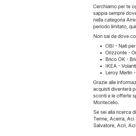
Cerchiamo per te og
sappia sempre dove 
nella categoria Arre
periodo limitato, qu
Non sai da dove com
OBI - Nati pe
Orizzonte - O
Brico OK - Br
IKEA - Volant
Leroy Merlin 
Grazie alle informa
acquisti diventerà p
sconti e le offerte 
Montecelio.
Se sei alla ricerca d
Terme
,
Acerra
,
Aci
Salvatore
,
Acri
,
Aci