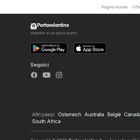
Pagina iniziale
Off
Portavolantino
Volantini in un unico punto
Seguici
Altri paesi:
Österreich
Australia
België
Canad
South Africa